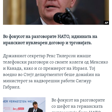
ИНТЕРВЈУА
Јазици
Во фокусот на разговорите НАТО, иднината на
иранскиот нуклеарен договор и трговијата.
Државниот секретар Рекс Тилерсон имаше
телефонски разговори со своите колеги од Мексико
и Канада, како и со премиерот на Израел. Тој
воедно во Стејт департментот беше домаќин на
министерот за надворешни работи Сигмур
Габриел.
Во фокусот на разговорите
со шефот на германската