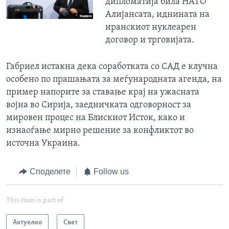
дипломатија била НАТО
Алијансата, иднината на
иранскиот нуклеарен
договор и трговијата.
Габриел истакна дека соработката со САД е клучна
особено по прашањата за меѓународната агенда, на
пример напорите за ставање крај на ужасната
војна во Сирија, заедничката одговорност за
мировен процес на Блискиот Исток, како и
изнаоѓање мирно решение за конфликтот во
источна Украина.
Споделете
Follow us
This item is part of
Актуелно
Свет