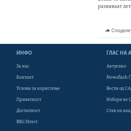
развиваат лет
Споделе
ИНФО
ГЛАС НА
За нас
Актуелно
Контакт
Newsflash (
Learning English
Услови за користење
Вести од СА
Приватност
Избори во 
НАКУСО...
Достапност
Став на вла
BBG Direct
Јазици