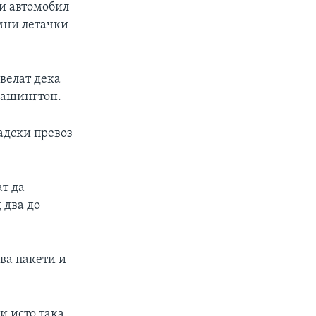
ки автомобил
омни летачки
велат дека
 Вашингтон.
радски превоз
ат да
 два до
ува пакети и
и исто така