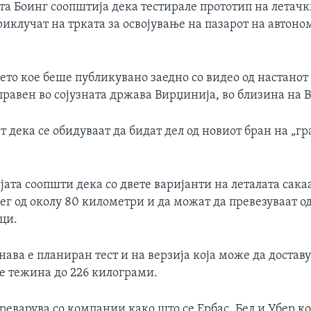
та Боинг соопштија дека тестирале прототип на летач
приклучат на трката за освојување на пазарот на автон
то кое беше публикувано заедно со видео од настанот 
правен во сојузната држава Вирџинија, во близина на
т дека се обидуваат да бидат дел од новиот бран на „г
та соопшти дека со двете варијанти на леталата сака
ег од околу 80 километри и да можат да превезуваат од
ци.
ава е планиран тест и на верзија која може да достав
е тежина до 226 килограми.
реварува со компании како што се Ербас, Бел и Убер ко