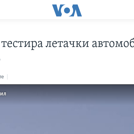
 тестира летачки автомо
9
те
бил