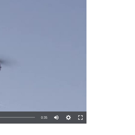
0:35
EMBED
SHARE