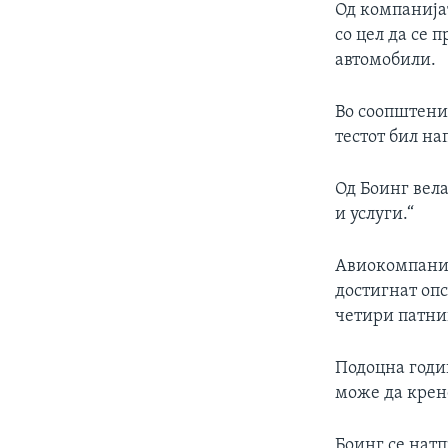
Од компанија
со цел да се 
автомобили.
Во соопштение
тестот бил на
Од Боинг вела
и услуги.“
Авиокомпанија
достигнат опс
четири патни
Подоцна годин
може да крен
Боинг се натп