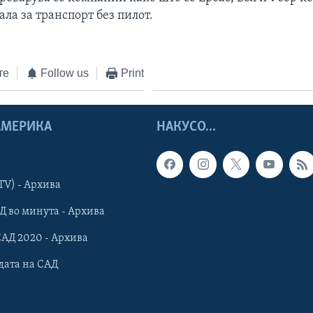
ала за транспорт без пилот.
те
Follow us
Print
 АМЕРИКА
НАКУСО...
TV) - Архива
Д во минута - Архива
САД 2020 - Архива
дата на САД