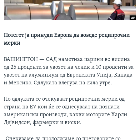
ИНТЕРВЈУА
Јазици
Потегот ја принуди Европа да воведе реципрочни
мерки
ВАШИНГТОН —
САД наметнaa царини во висина
од 25 проценти за увозот на челик и 10 проценти за
увозот на алуминиум од Европската Унија, Канада
и Мексико. Одлуката влегува на сила утре.
По одлуката се очекуваат реципрочни мерки од
страна на ЕУ кои ќе се однесуваат на познати
американски производи, какви моторите Харли
Дејвидсон, фармерки и виски.
„Очекуваме да продолжиме со преговорите со