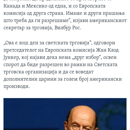
Канада и Мексико од една, и со Европската
комисија од друга страна. Имаме и други прашања
што треба да ги разрешиме“, изјави американскиот
секретар за трговија, Вилбур Рос.
„Ова е лош ден за светската трговија“, одговори
претседателот на Европската комисија Жан Клод
Јункер, кој најави дека нема „друг избор“, освен
спорот да биде разрешен во рамки на Светската
трговска организација и да се воведат
дополнителни царини за голем број американски
производи.