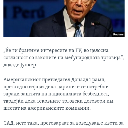
„Ќе ги браниме интересите на ЕУ, во целосна
согласност со законите на меѓународната трговија“,
додаде Јункер.
Американскиот претседател Доналд Трамп,
претходно изјави дека царините се потребни
заради заштита на националната безбедност,
тврдејќи дека тековните трговски договори им
штетат на американските компании.
САД, исто така, преговараат за воведување квоти за