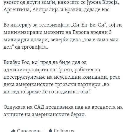
увозот од други земји, како што се Јужна Кореја,
Аргентина, Австралија и Бразил, додаде Рос.
Во интервју за телевизијата „Си-Ен-Би-Си“, тој ги
минимизираше мерките на Европа вредни 3
милијарди долари, велејќи дека „тоа е само мал
дел“ од трговијата.
Вилбур Рос, кој пред да биде дел од
администрацијата на Трамп, работел на
преструктуирање на неуспешни компании, рече
дека американските трговски партнери „во
догледно време ќе го надминат ова“.
Одлуката на САД предизвика пад на вредноста на
акциите на американските берзи.
Споделете
Follow us