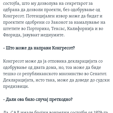
состојба, што му дозволува на секретарот за
одбрана да дозволи проекти, без одобрување од
Конгресот. Потенцијален извор може да бидат и
проектите одобрени со Законот за намалување на
штетите во Порторико, Тексас, Калифорнија и во
Флорида, јавуваат медиумите.
- Што може да направи Конгресот?
Конгресот може да ја отповика декларацијата со
одобрување од двата дома, но, тоа може да биде
тешко со републиканското мнозинство во Сенатот.
Декларацијата, исто така, може да доведе до судски
предизвици.
- Дали ова било случај претходно?
Да. САД имале бројни вонредни состојби од 1979-та