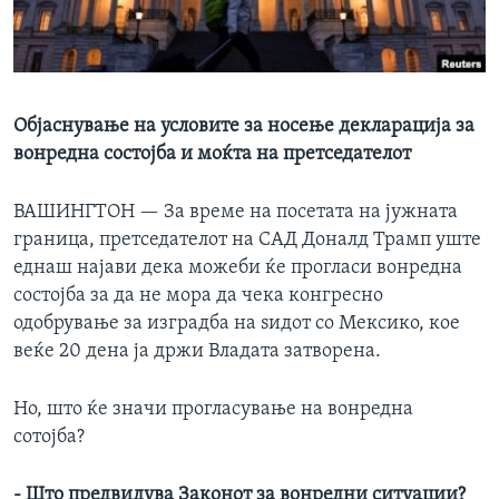
ИНТЕРВЈУА
Јазици
Објаснување на условите за носење декларација за
вонредна состојба и моќта на претседателот
ВАШИНГТОН —
За време на посетата на јужната
граница, претседателот на САД Доналд Трамп уште
еднаш најави дека можеби ќе прогласи вонредна
состојба за да не мора да чека конгресно
одобрување за изградба на ѕидот со Мексико, кое
веќе 20 дена ја држи Владата затворена.
Но, што ќе значи прогласување на вонредна
сотојба?
- Што предвидува Законот за вонредни ситуации?