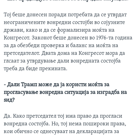
Тој беше донесен поради потребата да се утврдат
неограничените вонредни состојби во сојузните
држави, како и да се формализира моќта на
Конгресот. Законот беше донесен во 1976-та година
за да обезбеди проверка и баланс на моќта на
претседателот. Двата дома на Конгресот мора да
глсаат за утврдување дали вонредната состојба
треба да биде прекината.
- Дали Трамп може да ја користи моќта за
прогласување вонредна ситуација за изградба на
ѕид?
Да. Како претседател тој има право да прогласи
вонредна состојба. Но, тој нема пошироки права,
кои обично се однесуваат на декларацијата за