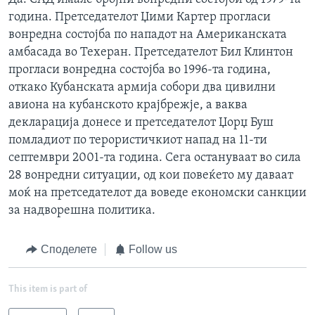
година. Претседателот Џими Картер прогласи
вонредна состојба по нападот на Американската
амбасада во Техеран. Претседателот Бил Клинтон
прогласи вонредна состојба во 1996-та година,
откако Кубанската армија собори два цивилни
авиона на кубанското крајбрежје, а ваква
декларација донесе и претседателот Џорџ Буш
помладиот по терористичкиот напад на 11-ти
септември 2001-та година. Сега остануваат во сила
28 вонредни ситуации, од кои повеќето му даваат
моќ на претседателот да воведе економски санкции
за надворешна политика.
Споделете
Follow us
This item is part of