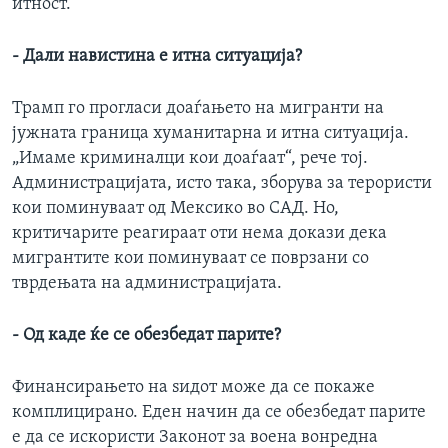
итност.
- Дали навистина е итна ситуација?
Трамп го прогласи доаѓањето на мигранти на
јужната граница хуманитарна и итна ситуација.
„Имаме криминалци кои доаѓаат“, рече тој.
Администрацијата, исто така, зборува за терористи
кои поминуваат од Мексико во САД. Но,
критичарите реагираат оти нема докази дека
мигрантите кои поминуваат се поврзани со
тврдењата на администрацијата.
- Од каде ќе се обезбедат парите?
Финансирањето на ѕидот може да се покаже
комплицирано. Еден начин да се обезбедат парите
е да се искористи Законот за воена вонредна