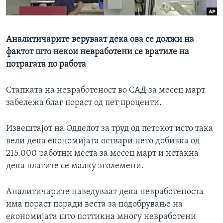
ИНТЕРВЈУА
Јазици
Аналитичарите веруваат дека ова се должи на
фактот што некои невработени се вратиле на
потрагата по работа
Стапката на невработеност во САД за месец март
забележа благ пораст од пет проценти.
Извештајот на Одделот за труд од петокот исто така
вели дека економијата оствари нето добивка од
215.000 работни места за месец март и истакна
дека платите се малку зголемени.
Аналитичарите наведуваат дека невработеноста
има пораст поради веста за подобрување на
економијата што поттикна многу невработени