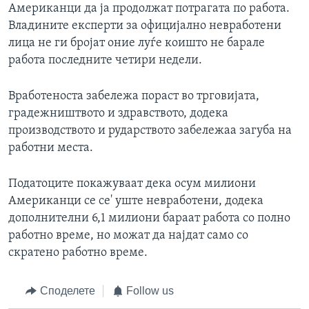
Американци да ја продолжат потрагата по работа.
Владините експерти за официјално невработени
лица не ги бројат оние луѓе коишто не барале
работа последните четири недели.
Вработеноста забележа пораст во трговијата,
градежништвото и здравството, додека
производството и рударството забележаа загуба на
работни места.
Податоците покажуваат дека осум милиони
Американци се се' уште невработени, додека
дополнителни 6,1 милиони бараат работа со полно
работно време, но можат да најдат само со
скратено работно време.
Споделете
Follow us