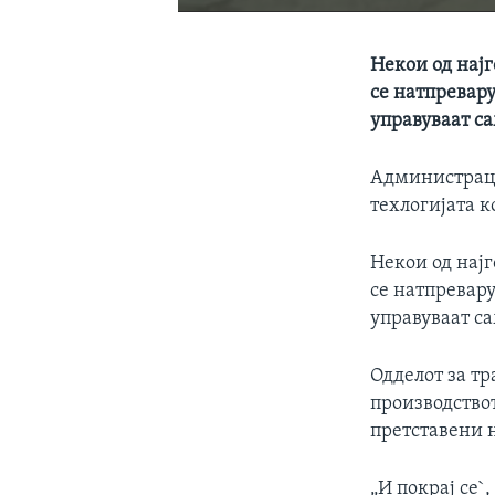
Некои од најг
се натпревару
управуваат с
Администраци
техлогијата к
Некои од најг
се натпревару
управуваат с
Одделот за тр
производствот
претставени н
„И покрај се`