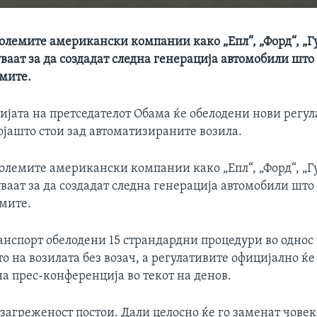
олемите американски компании како „Епл“, „Форд“, „Гу
ваат за да создадат следна генерација автомобили што 
амите.
јата на претседателот Обама ќе обелодени нови регул
ојашто стои зад автоматизираните возила.
олемите американски компании како „Епл“, „Форд“, „Гу
ваат за да создадат следна генерација автомобили што 
амите.
анспорт обелодени 15 страндардни процедури во однос 
о на возилата без возач, а регулативите официјално ќе
а прес-конференција во текот на денов.
, загреженост постои. Дали целосно ќе го заменат човек