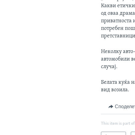
Какви етички
од оваа драма
приватноста 
потребен поши
претставници 
Неколку авто
автомобили ве
случај.
Белата куќа н
вид возила.
Споделе
This item is part of