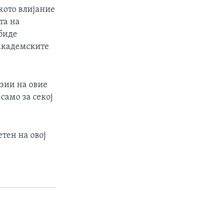
кото влијание
та на
 биде
 академските
зии на овие
само за секој
тен на овој