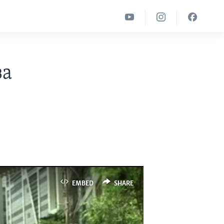
за
EMBED
SHARE