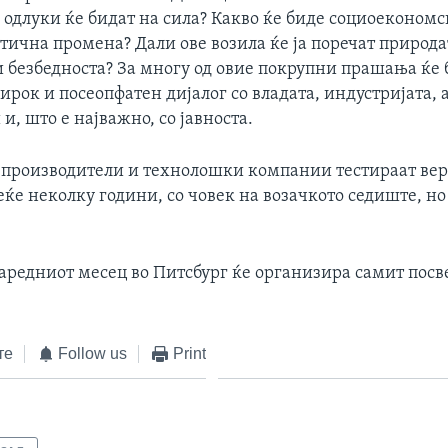
 одлуки ќе бидат на сила? Какво ќе биде социоекономс
тична промена? Дали ове возила ќе ја поречат природа
и безбедноста? За многу од овие покрупни прашања ќе
рок и посеопфатен дијалог со владата, индустријата,
и, што е најважно, со јавноста.
-производители и технолошки компании тестираат вер
ќе неколку години, со човек на возачкото седиште, но 
аредниот месец во Питсбург ќе организира самит посве
те
Follow us
Print