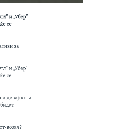
EMBED
SHARE
гл“ и „Убер“
ќе се
ативи за
гл“ и „Убер“
ќе се
на дизајнот и
 бидат
от-возач?