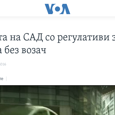
та на САД со регулативи 
 без возач
2016
те