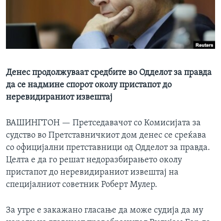
ИНТЕРВЈУА
Јазици
Денес продолжуваат средбите во Одделот за правда
да се надмине спорот околу пристапот до
неревидираниот извештај
ВАШИНГТОН —
Претседавачот со Комисијата за
судство во Претставничкиот дом денес се среќава
со официјални претставници од Одделот за правда.
Целта е да го решат недоразбирањето околу
пристапот до неревидираниот извештај на
специјалниот советник Роберт Мулер.
За утре е закажано гласање да може судија да му