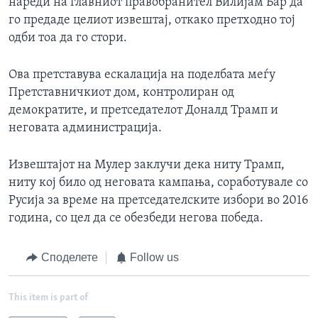
нареди на главниот правобранител Вилијам Бар да
го предаде целиот извештај, откако претходно тој
одби тоа да го стори.
Ова претставува ескалација на поделбата меѓу
Претставничкиот дом, контролиран од
демократите, и претседателот Доналд Трамп и
неговата администрација.
Извештајот на Мулер заклучи дека ниту Трамп,
ниту кој било од неговата кампања, соработувале со
Русија за време на претседателските избори во 2016
година, со цел да се обезбеди негова победа.
Споделете
Follow us
This item is part of