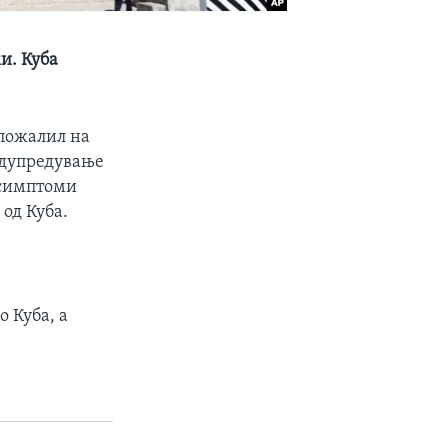
и. Куба
 пожалил на
едупредување
 симптоми
од Куба.
 Куба, а