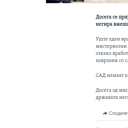
Досега се при
негира вмеш
Уште еден вра
мистериозни 
откако врабо
поврзани со с
САД немаат к
Досега од ми
државата нег
Споделе