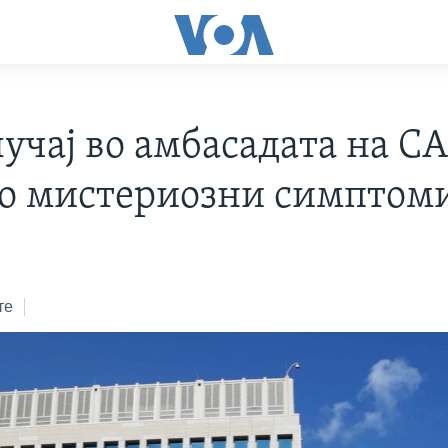
учај во амбасадата на С
со мистериoзни симптом
те