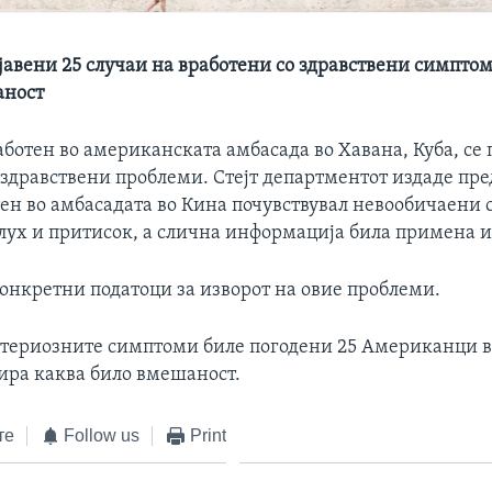
јавени 25 случаи на вработени со здравствени симптом
аност
ботен во американската амбасада во Хавана, Куба, се
здравствени проблеми. Стејт департментот издаде пр
тен во амбасадата во Кина почувствувал невообичаени
лух и притисок, а слична информација била примена и 
онкретни податоци за изворот на овие проблеми.
стериозните симптоми биле погодени 25 Американци во
ира каква било вмешаност.
те
Follow us
Print