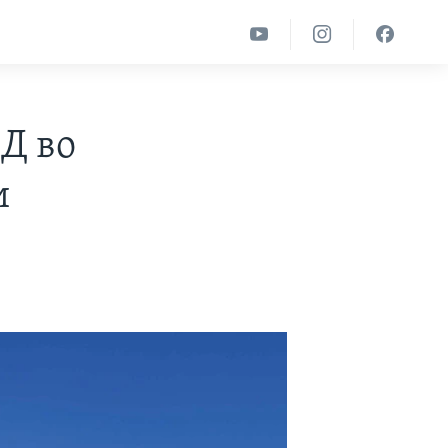
АД во
и