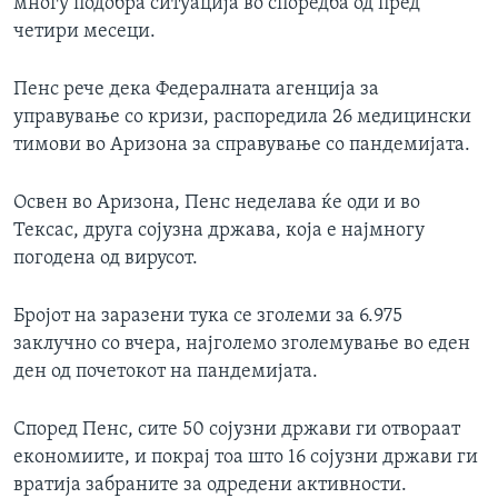
многу подобра ситуација во споредба од пред
четири месеци.
Пенс рече дека Федералната агенција за
управување со кризи, распоредила 26 медицински
тимови во Аризона за справување со пандемијата.
Освен во Аризона, Пенс неделава ќе оди и во
Тексас, друга сојузна држава, која е најмногу
погодена од вирусот.
Бројот на заразени тука се зголеми за 6.975
заклучно со вчера, најголемо зголемување во еден
ден од почетокот на пандемијата.
Според Пенс, сите 50 сојузни држави ги отвораат
економиите, и покрај тоа што 16 сојузни држави ги
вратија забраните за одредени активности.