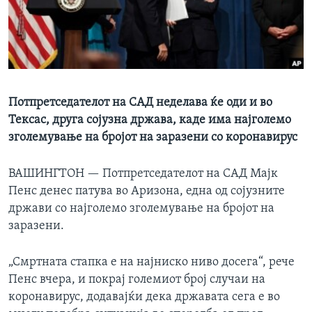
ИНТЕРВЈУА
Јазици
Потпретседателот на САД неделава ќе оди и во
Тексас, друга сојузна држава, каде има најголемо
зголемување на бројот на заразени со коронавирус
ВАШИНГТОН —
Потпретседателот на САД Мајк
Пенс денес патува во Аризона, една од сојузните
држави со најголемо зголемување на бројот на
заразени.
„Смртната стапка е на најниско ниво досега“, рече
Пенс вчера, и покрај големиот број случаи на
коронавирус, додавајќи дека државата сега е во