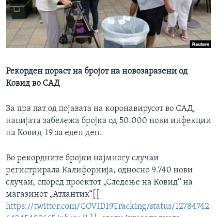
ИНТЕРВЈУА
Јазици
Рекорден пораст на бројот на новозаразени од
Ковид во САД
За прв пат од појавата на коронавирусот во САД,
нацијата забележа бројка од 50.000 нови инфекции
на Ковид-19 за еден ден.
Во рекордните бројки најмногу случаи
регистрирала Калифорнија, односно 9.740 нови
случаи, според проектот „Следење на Ковид“ на
магазинот „Атлантик“[[
https://twitter.com/COVID19Tracking/status/12784742