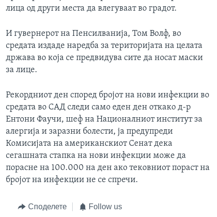
лица од други места да влегуваат во градот.
И гувернерот на Пенсилванија, Том Волф, во
средата издаде наредба за територијата на целата
држава во која се предвидува сите да носат маски
за лице.
Рекордниот ден според бројот на нови инфекции во
средата во САД следи само еден ден откако д-р
Ентони Фаучи, шеф на Националниот институт за
алергија и заразни болести, ја предупреди
Комисијата на американскиот Сенат дека
сегашната стапка на нови инфекции може да
порасне на 100.000 на ден ако тековниот пораст на
бројот на инфекции не се спречи.
Споделете
Follow us