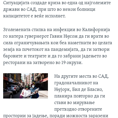
Ситуацијата создаде криза во една од најголемите
држави во САД, при што во некои болници
капацитетот е веќе исполнет.
Зголемената стапка на инфекции во Калифорнија
го натера гувернерот Гавин Њусом да ги врати во
сила ограничувањата кои беа наметнати во целата
земја на почетокот на пандемијата, да ги затвори
баровите и театрите и да го забрани јадењето во
ресторани на затворено во 19 окрузи.
На другите места во САД,
градоначалникот на
Њујорк, Бил де Бласио,
планира повторно да ги
стави во мирување
претходно отворените
простории за јадење, поради можноста заразени