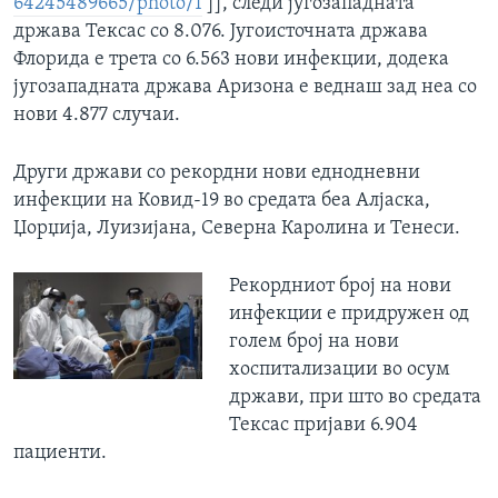
64245489665/photo/1
]], следи југозападната
држава Тексас со 8.076. Југоисточната држава
Флорида е трета со 6.563 нови инфекции, додека
југозападната држава Аризона е веднаш зад неа со
нови 4.877 случаи.
Други држави со рекордни нови еднодневни
инфекции на Ковид-19 во средата беа Алјаска,
Џорџија, Луизијана, Северна Каролина и Тенеси.
Рекордниот број на нови
инфекции е придружен од
голем број на нови
хоспитализации во осум
држави, при што во средата
Тексас пријави 6.904
пациенти.