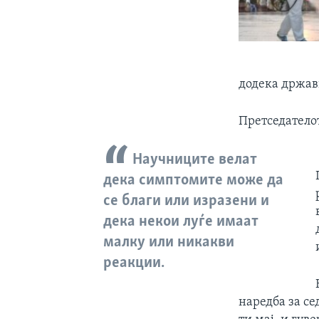
додека држав
Претседатело
Научниците велат
дека симптомите може да
се благи или изразени и
дека некои луѓе имаат
малку или никакви
реакции.
наредба за се