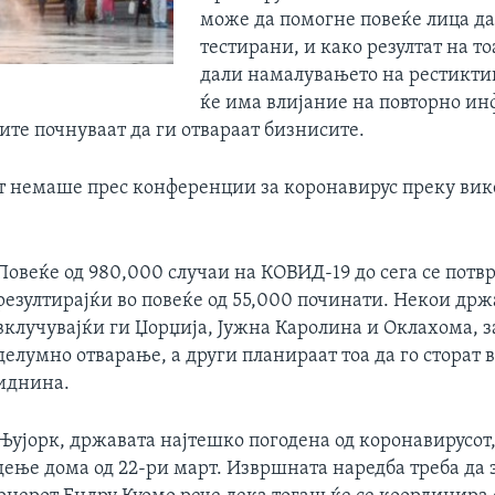
може да помогне повеќе лица да
тестирани, и како резултат на то
дали намалувањето на рестикт
ќе има влијание на повторно и
ите почнуваат да ги отвараат бизнисите.
т немаше прес конференции за коронавирус преку вик
Повеќе од 980,000 случаи на КОВИД-19 до сега се потв
резултирајќи во повеќе од 55,000 починати. Некои држ
вклучувајќи ги Џорџија, Јужна Каролина и Оклахома, 
делумно отварање, а други планираат тоа да го сторат 
иднина.
Њујорк, државата најтешко погодена од коронавирусот,
дење дома од 22-ри март. Извршната наредба треба да 