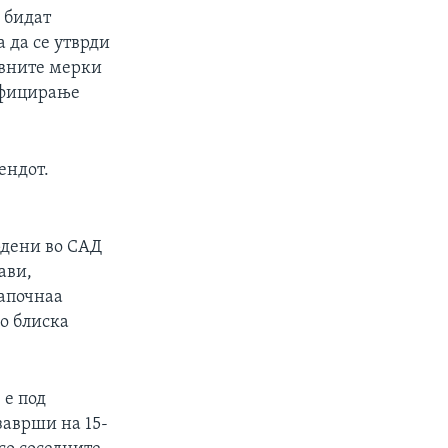
 бидат
а да се утврди
ивните мерки
нфицирање
ендот.
рдени во САД
ави,
започнаа
во блиска
 е под
заврши на 15-