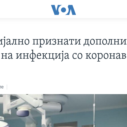
јално признати дополн
 на инфекција со корона
те