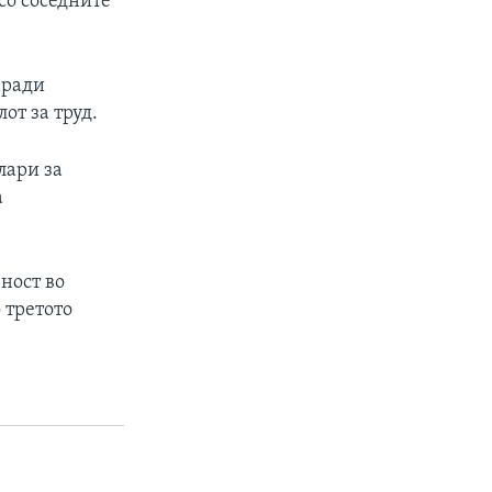
со соседните
аради
от за труд.
лари за
а
ност во
 третото