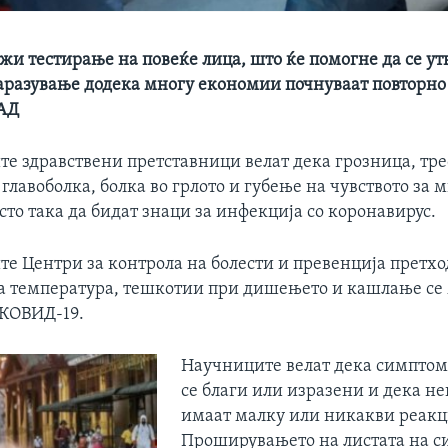
жи тестирање на повеќе лица, што ќе помогне да се у
заразување додека многу економии почнуваат повторно 
САД
е здравствени претставници велат дека грозница, тре
 главоболка, болка во грлото и губење на чувството за 
сто така да бидат знаци за инфекција со коронавирус.
е Центри за контрола на болести и превенција претхо
а температура, тешкотии при дишењето и кашлање с
КОВИД-19.
Научниците велат дека симптом
се благи или изразени и дека не
имаат малку или никакви реакц
Проширувањето на листата на 