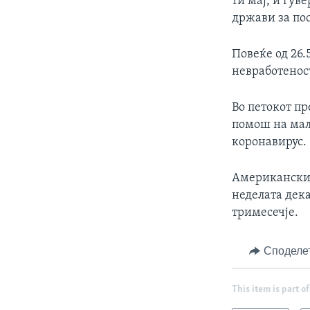
ти мај, и гув
држави за по
Повеќе од 26
невработеност
Во петокот п
помош на мал
коронавирус.
Американскио
неделата дек
тримесечје.
Споделе
This item is part of