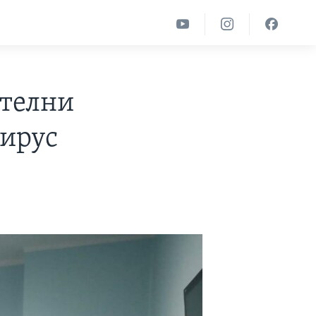
ителни
вирус