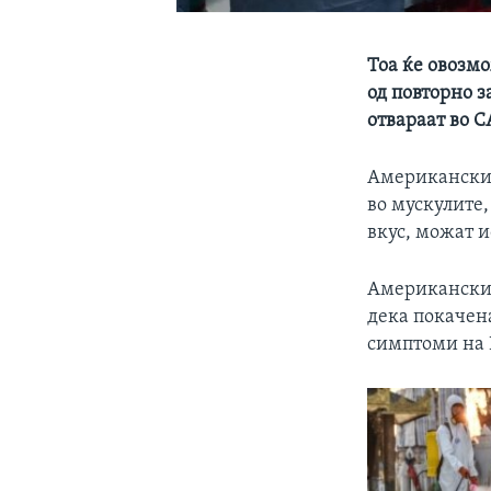
Тоа ќе овозмо
од повторно 
отвараат во 
Американскит
во мускулите,
вкус, можат и
Американскит
дека покачен
симптоми на 