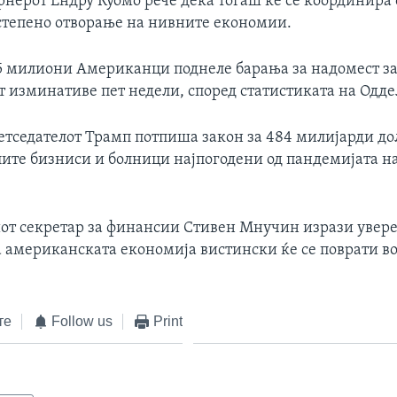
ернерот Ендру Куомо рече дека тогаш ќе се координира 
степено отворање на нивните економии.
.5 милиони Американци поднеле барања за надомест з
 изминативе пет недели, според статистиката на Оддел
ретседателот Трамп потпиша закон за 484 милијарди до
ите бизниси и болници најпогодени од пандемијата н
т секретар за финансии Стивен Мнучин изрази увере
а американската економија вистински ќе се поврати во
те
Follow us
Print