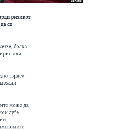
тврди ризикот
да се
сење, болка
мирис или
дно тврдеа
е можни
ите може да
кои луѓе
ии.
симптомите