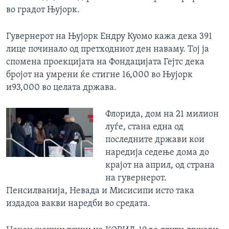
во градот Њујорк.
Гувернерот на Њујорк Ендру Куомо кажа дека 391
лице починало од претходниот ден наваму. Тој ја
спомена проекцијата на Фондацијата Гејтс дека
бројот на умрени ќе стигне 16,000 во Њујорк
и93,000 во целата држава.
Флорида, дом на 21 милион
луѓе, стана една од
последните држави кои
наредија седење дома до
крајот на април, од страна
на гувернерот.
Пенсилванија, Невада и Мисисипи исто така
издадоа вакви наредби во средата.