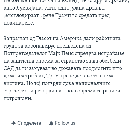
Некои жешки точки на КОВИД-19 во други држави,
како Луизијана, уште една јужна држава,
„експлодираат“, рече Трамп во средата пред
новинарите.
Запрашан од Гласот на Америка дали работната
група за коронавирус предводена од
Потпретседателот Мајк Пенс спречува испраќање
на заштитна опрема за странство за да обезбеди
САД да ги зачуваат во државата предметите што
дома им требаат, Трамп рече декаво тоа нема
вистина. Но тој потврди дека националните
стратегиски резерви на таква опрема се речиси
потрошени.
Споделете
Follow us