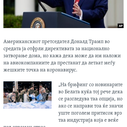
ИНТЕРВЈУА
Јазици
Американскиот претседател Доналд Трамп во
средата ја отфрли директивата за национално
затворање дома, но кажа дека може да им наложи
на авиокомпаниите да престанат да летаат меѓу
жешките точка на коронавирус.
„На брифинг со новинарите
во Белата куќа тој рече дека
се разгледува таа опција, но
ако се направи тоа ќе значи
уште поголем притисок врз
таа индустрија која е веќе