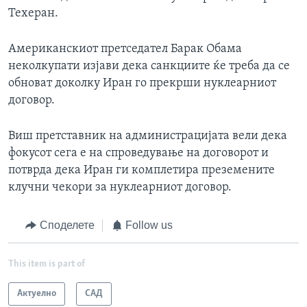
Техеран.
Американскиот претседател Барак Обама
неколкупати изјави дека санкциите ќе треба да се
обноват доколку Иран го прекрши нуклеарниот
договор.
Виш претставник на администрацијата вели дека
фокусот сега е на спроведување на договорот и
потврда дека Иран ги комплетира преземените
клучни чекори за нуклеарниот договор.
Споделете
Follow us
This item is part of
Актуелно
САД