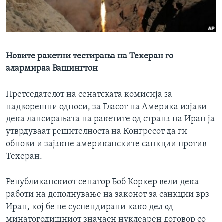
ИНТЕРВЈУА
Јазици
Новите ракетни тестирања на Техеран го
алармираа Вашингтон
Претседателот на сенатската комисија за
надворешни односи, за Гласот на Америка изјави
дека лансирањата на ракетите од страна на Иран ја
утврдуваат решителноста на Конгресот да ги
обнови и зајакне американските санкции против
Техеран.
Републиканскиот сенатор Боб Коркер вели дека
работи на дополнување на законот за санкции врз
Иран, кој беше суспендирани како дел од
минатогодишниот значаен нуклеарен договор со