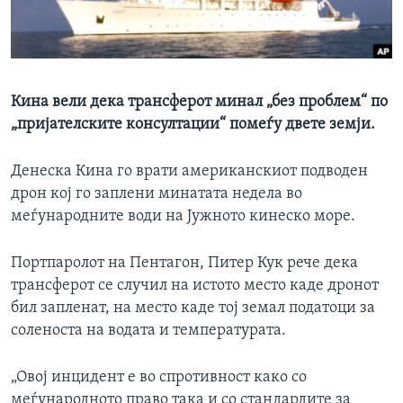
ИНТЕРВЈУА
Јазици
Кина вели дека трансферот минал „без проблем“ по
„пријателските консултации“ помеѓу двете земји.
Денеска Кина го врати американскиот подводен
дрон кој го заплени минатата недела во
меѓународните води на Јужното кинеско море.
Портпаролот на Пентагон, Питер Кук рече дека
трансферот се случил на истото место каде дронот
бил запленат, на место каде тој земал податоци за
соленоста на водата и температурата.
„Овој инцидент е во спротивност како со
меѓународното право така и со стандардите за