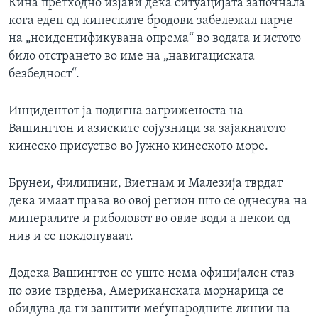
Кина претходно изјави дека ситуацијата започнала
кога еден од кинеските бродови забележал парче
на „неидентификувана опрема“ во водата и истото
било отстрането во име на „навигациската
безбедност“.
Инцидентот ја подигна загриженоста на
Вашингтон и азиските сојузници за зајакнатото
кинеско присуство во Јужно кинеското море.
Брунеи, Филипини, Виетнам и Малезија тврдат
дека имаат права во овој регион што се однесува на
минералите и риболовот во овие води а некои од
нив и се поклопуваат.
Додека Вашингтон се уште нема официјален став
по овие тврдења, Американската морнарица се
обидува да ги заштити меѓународните линии на