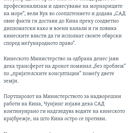
професионализам и однесување на морнариците
на море“, вели Кук во соопштението и додава „САД
овие факти ги достави до Кина преку соодветно
дипломатски како и воени канали и ги повика
кинеските власти да ги исполнат своите обврски
според меѓународното право“.
Кинеското Министерство за одбрана денес јави
дека трансферот на дронот поминал „без проблем“
по „пријателските консултации“ помеѓу двете
земји.
Портпаролот на Министерството за надворешни
работи на Кина, Чунјинг изјави дека САД
континуирано ги надгледува водите на кинеското
крајбрежје, на што Кина остро се противи.