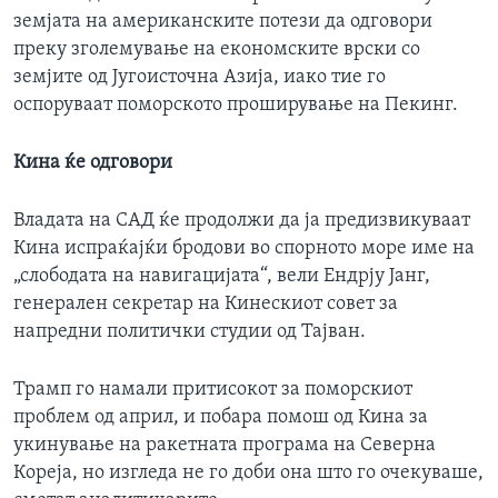
земјата на американските потези да одговори
преку зголемување на економските врски со
земјите од Југоисточна Азија, иако тие го
оспоруваат поморското проширување на Пекинг.
Кина ќе одговори
Владата на САД ќе продолжи да ја предизвикуваат
Кина испраќајќи бродови во спорното море име на
„слободата на навигацијата“, вели Ендрју Јанг,
генерален секретар на Кинескиот совет за
напредни политички студии од Тајван.
Трамп го намали притисокот за поморскиот
проблем од април, и побара помош од Кина за
укинување на ракетната програма на Северна
Кореја, но изгледа не го доби она што го очекуваше,