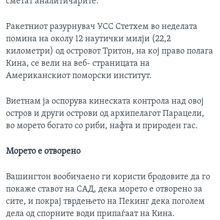
сметат аналитичарите.
Ракетниот разурнувач УСС Стетхем во неделата
помина на околу 12 наутички милји (22,2
километри) од островот Тритон, на кој право полага
Кина, се вели на веб- страницата на
Американскиот поморски институт.
Виетнам ја оспорува кинеската контрола над овој
остров и други острови од архипелагот Парацели,
во морето богато со риби, нафта и природен гас.
Морето е отворено
Вашингтон вообичаено ги користи бродовите да го
покаже ставот на САД, дека морето е отворено за
сите, и покрај тврдењето на Пекинг дека поголем
дела од спорните води припаѓаат на Кина.