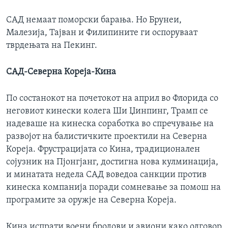
САД немаат поморски барања. Но Брунеи,
Малезија, Тајван и Филипините ги оспоруваат
тврдењата на Пекинг.
САД-Северна Кореја-Кина
По состанокот на почетокот на април во Флорида со
неговиот кинески колега Ши Џинпинг, Трамп се
надеваше на кинеска соработка во спречување на
развојот на балистичките проектили на Северна
Кореја. Фрустрацијата со Кина, традиционален
сојузник на Пјонгјанг, достигна нова кулминација,
и минатата недела САД воведоа санкции против
кинеска компанија поради сомневање за помош на
програмите за оружје на Северна Кореја.
Кина испрати воени бродови и авиони како одговор