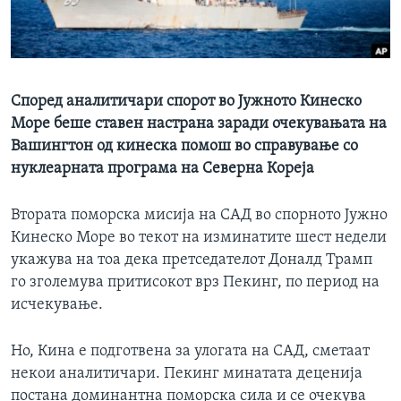
ИНТЕРВЈУА
Јазици
Според аналитичари спорот во Јужното Кинеско
Море беше ставен настрана заради очекувањата на
Вашингтон од кинеска помош во справување со
нуклеарната програма на Северна Кореја
Втората поморска мисија на САД во спорното Јужно
Кинеско Море во текот на изминатите шест недели
укажува на тоа дека претседателот Доналд Трамп
го зголемува притисокот врз Пекинг, по период на
исчекување.
Но, Кина е подготвена за улогата на САД, сметаат
некои аналитичари. Пекинг минатата деценија
постана доминантна поморска сила и се очекува