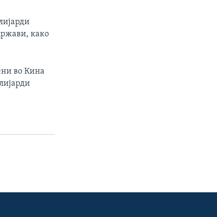
илијарди
држави, како
ени во Кина
лијарди