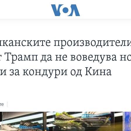
канските производител
т Трамп да не воведува н
и за кондури од Кина
те