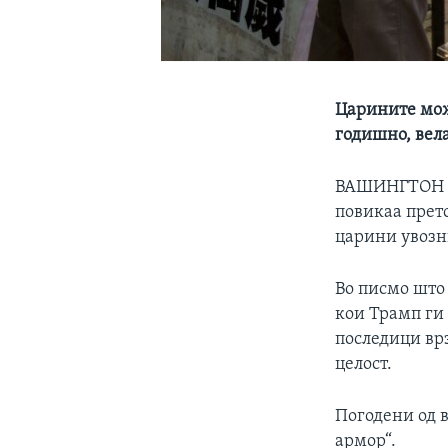
Царините мож
годишно, вела
ВАШИНГТОН
повикаа прет
царини увозн
Во писмо што 
кои Трамп ги
последици вр
целост.
Погодени од в
армор“.