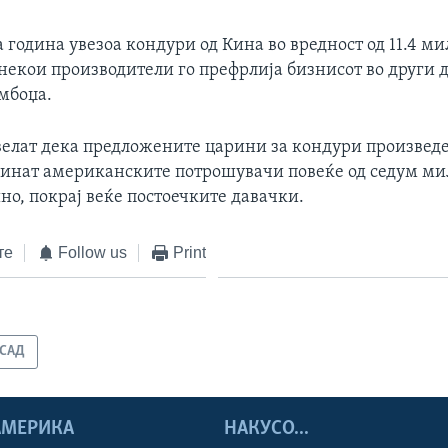
година увезоа кондури од Кина во вредност од 11.4 м
 некои производители го префрлија бизнисот во други 
мбоџа.
елат дека предложените царини за кондури произвед
чинат американските потрошувачи повеќе од седум ми
но, покрај веќе постоечките давачки.
те
Follow us
Print
САД
 АМЕРИКА
НАКУСО...