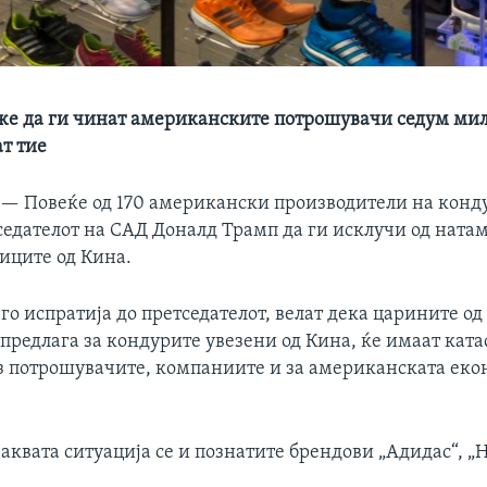
е да ги чинат американските потрошувачи седум ми
т тие
 —
Повеќе од 170 американски производители на конд
седателот на САД Доналд Трамп да ги исклучи од нат
иците од Кина.
го испратија до претседателот, велат дека царините од
 предлага за кондурите увезени од Кина, ќе имаат кат
з потрошувачите, компаниите и за американската еко
аквата ситуација се и познатите брендови „Адидас“, „Н