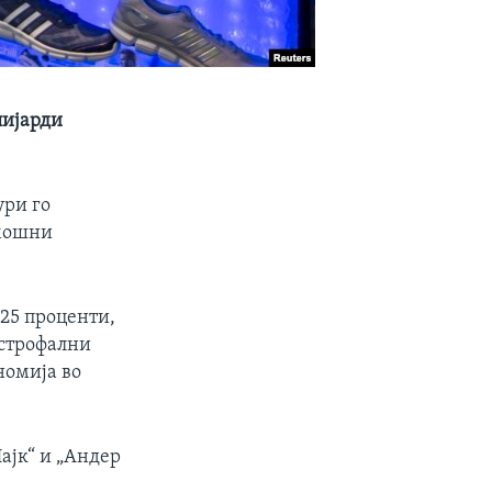
лијарди
ури го
амошни
 25 проценти,
астрофални
номија во
ајк“ и „Андер