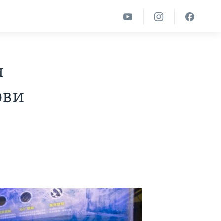
и
ови