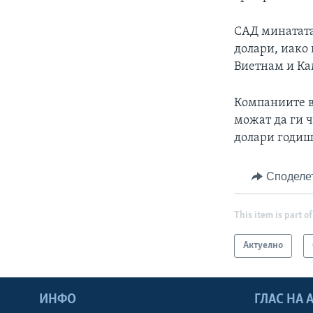
САД минатата 
долари, иако
Виетнам и Ка
Компаниите в
можат да ги 
долари годиш
Споделе
This item is part of
Актуелно
ИНФО
ГЛАС НА