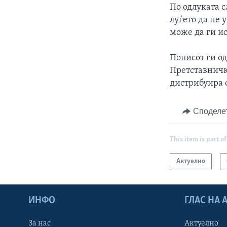
По одлуката 
луѓето да не 
може да ги и
Пописот ги од
Претставничк
дистрибуира 
Споделе
This item is part of
Актуелно
ИНФО
ГЛАС НА
За нас
Актуелно