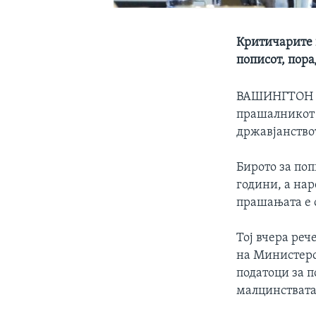
Критичарите в
пописот, пор
ВАШИНГТОН
прашалникот н
државјанство
Бирото за по
години, а нар
прашањата е о
Тој вчера реч
на Министерст
податоци за п
малцинствата