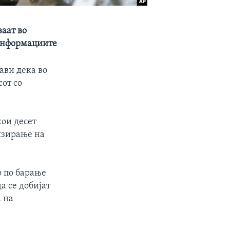
ваат во
 информациите
ави дека во
от со
кои десет
лизирање на
о по барање
а се добијат
а на