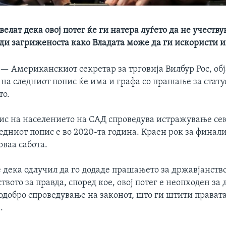
елат дека овој потег ќе ги натера луѓето да не учеству
ади загриженоста како Владата може да ги искористи
 —
Американскиот секретар за трговија Вилбур Рос, обј
а следниот попис ќе има и графа со прашање за статус
то.
пис на населението на САД спроведува истражување се
едниот попис е во 2020-та година. Краен рок за фина
ваа сабота.
е дека одлучил да го додаде прашањето за државјанств
вото за правда, според кое, овој потег е неопходен за д
одобро спроведување на законот, што ги штити прават
.