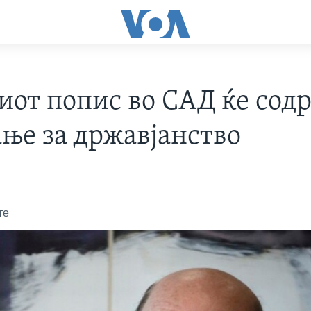
иот попис во САД ќе сод
ње за државјанство
те