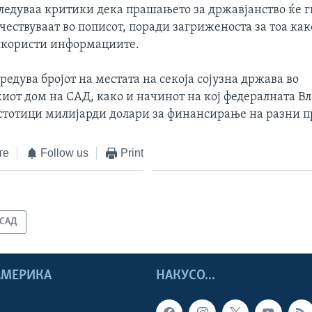
следуваа критики дека прашањето за државјанство ќе г
учествуваат во пописот, поради загриженоста за тоа как
скористи информациите.
редува бројот на местата на секоја сојузна држава во
иот дом на САД, како и начинот на кој федералната В
стотици милијарди долари за финансирање на разни п
те
Follow us
Print
САД
 АМЕРИКА
НАКУСО...