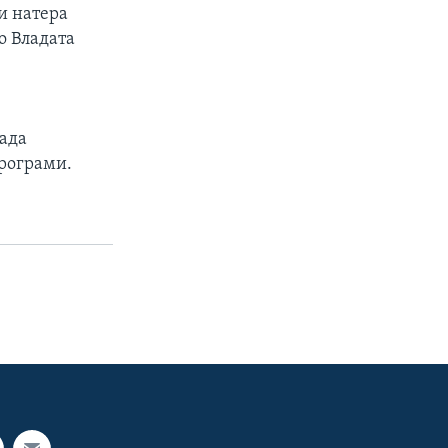
и натера
о Владата
лада
рограми.