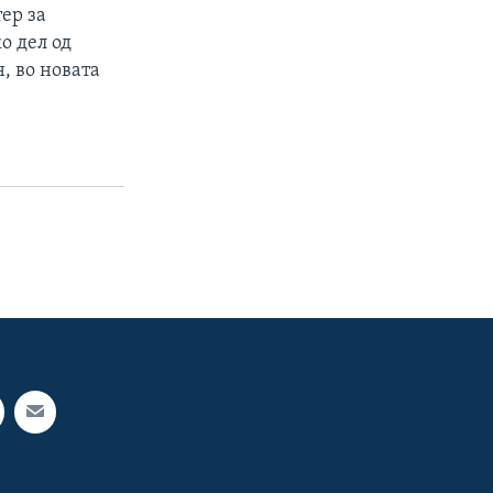
ер за
о дел од
, во новата