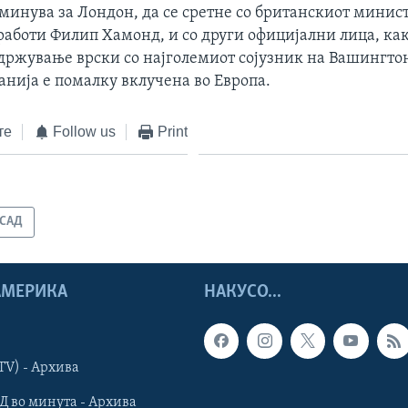
минува за Лондон, да се сретне со британскиот минист
аботи Филип Хамонд, и со други официјални лица, как
одржување врски со најголемиот сојузник на Вашингтон
анија е помалку вклучена во Европа.
те
Follow us
Print
САД
 АМЕРИКА
НАКУСО...
TV) - Архива
Д во минута - Архива