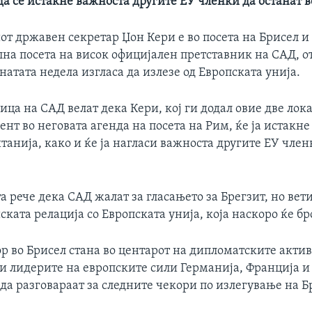
 да се истакне важноста другите ЕУ членки да останат в
т државен секретар Џон Кери е во посета на Брисел и
лна посета на висок официјален претставник на САД, о
атата недела изгласа да излезе од Европската унија.
ца на САД велат дека Кери, кој ги додал овие две лок
нт во неговата агенда на посета на Рим, ќе ја истакн
танија, како и ќе ја нагласи важноста другите ЕУ член
та рече дека САД жалат за гласањето за Брегзит, но вети
ката релација со Европската унија, која наскоро ќе бр
р во Брисел стана во центарот на дипломатските акти
и лидерите на европските сили Германија, Франција и 
 да разговараат за следните чекори по излегување на Б