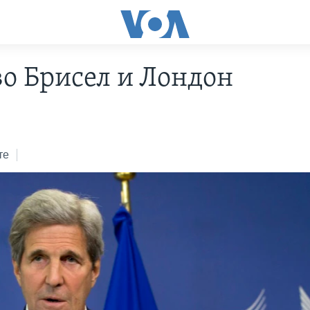
во Брисел и Лондон
те