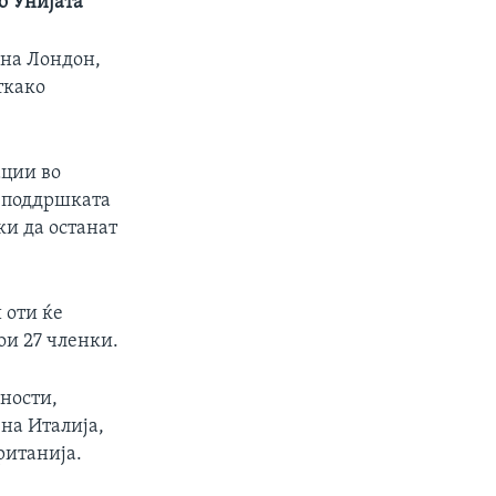
о Унијата
 на Лондон,
ткако
ации во
е поддршката
ки да останат
 оти ќе
ои 27 членки.
вности,
на Италија,
ританија.