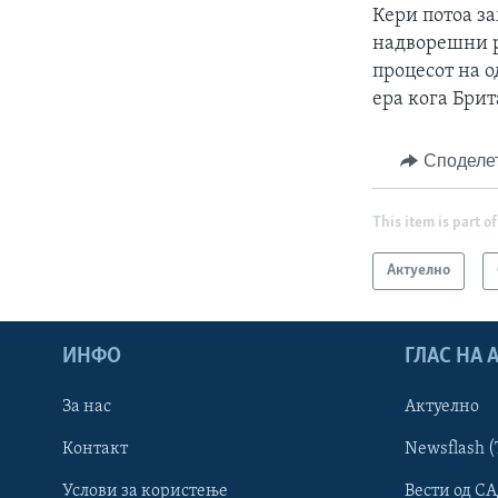
Кери потоа за
надворешни р
процесот на 
ера кога Брит
Споделе
This item is part of
Актуелно
ИНФО
ГЛАС НА
За нас
Актуелно
Контакт
Newsflash (
Learning English
Услови за користење
Вести од СА