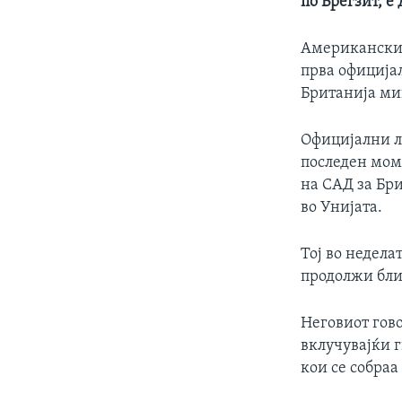
по Брегзит, е
Американскио
прва официја
Британија мин
Официјални ли
последен моме
на САД за Бри
во Унијата.
Тој во недела
продолжи блис
Неговиот гово
вклучувајќи г
кои се собраа