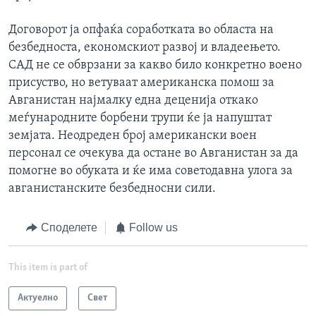
Договорот ја опфаќа соработката во областа на
безбедноста, економскиот развој и владеењето.
САД не се обврзани за какво било конкретно воено
присуство, но ветуваат американска помош за
Авганистан најмалку една деценија откако
меѓународните борбени трупи ќе ја напуштат
земјата. Неодреден број американски воен
персонал се очекува да остане во Авганистан за да
помогне во обуката и ќе има советодавна улога за
авганистанските безбедносни сили.
Споделете
Follow us
This item is part of
Актуелно
Свет