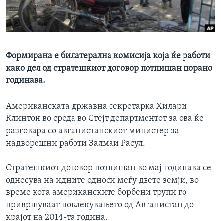
ИНТЕРВЈУА
Јазици
Формирана е билатерална комисија која ќе работи
како дел од стратешкиот договор потпишан порано
годинава.
Американската државна секретарка Хилари
Клинтон во среда во Стејт департментот за ова ќе
разговара со авганистанскиот министер за
надворешни работи Залмаи Расул.
Стратешкиот договор потпишан во мај годинава се
однесува на идните односи меѓу двете земји, во
време кога американските борбени трупи го
привршуваат повлекувањето од Авганистан до
крајот на 2014-та година.