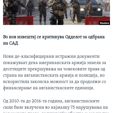
ИНТЕРВЈУА
Јазици
Во нов извештај се критикува Одделот за одбрана
на САД
Нови де-класифицирани истражни документи
покажуваат дека американската армија знаела за
десетиците прекршувања на човековите права од
страна на авганистанската армија и полиција, но
искористила законска можност за да продолжи со
финансирање на авганистанските единици.
Од 2010-та до 2016-та година, авганистанските
сили биле вклучени во најмалку 75 нарушувања на