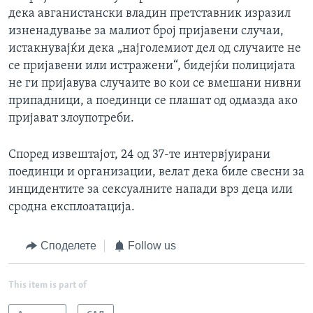
дека авганистански владин претставник изразил
изненадување за малиот број пријавени случаи,
истакнувајќи дека „најголемиот дел од случаите не
се пријавени или истражени“, бидејќи полицијата
не ги пријавува случаите во кои се вмешани нивни
припадници, а поединци се плашат од одмазда ако
пријават злоупотреби.
Според извештајот, 24 од 37-те интервјуирани
поединци и организации, велат дека биле свесни за
инцидентите за сексуалните напади врз деца или
сродна експлоатација.
Споделете
Follow us
This item is part of