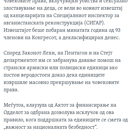
човековите права, вклучувајќи убиства и сексуално
злоставување на деца, се вели во новиот извештај
од канцеларијата на Специјалниот инспектор за
авганистанската реконструкција (СИГАР).
Извештајот беше побаран минатата година од 93
членови на Конгресот, а декласифициран денес.
Според Законот Лехи, на Пентагон и на Стејт
департментот им се забранува давање помош на
странски армиски или полициски единици ако
постои веродостоен доказ дека единиците
извршиле масовно прекршување на човековите
права.
Меѓутоа, клаузула од Актот за финансирање на
Одделот за одбрана дозволува исклучок од ова
правило, кога поддршката за единиците се смета од
„важност за националната безбедност“.