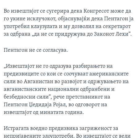
Во извештајот се сугерира дека Конгресот може да
го укине исклучокот, објаснувајќи дека Пентагон ја
употребил клаузулата и му дозволил на секретарот
за одбрана „да не се придружува до Законот Лехи“.
Пентагон не се согласува.
„Извештајот не го одразува разбирањето на
предизвиците со кои се соочуваат американските
сили во Авганистан во развојот и одржувањето на
авганистанските национални одбранбени и
безбедносни сили“, рече претставникот на
Пентагон Џедидаја Ројал, во одговорот на
извештајот од минатата година.
Истрагата воедно предизвика загриженост за
непријавените злоупотреби. Во извештајот се вели