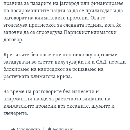
правила за пазарите на јаглерод или финансирање
на посиромашните нации за да се прилагодат и да
одговорат на климатските промени. Ова го
зголемува притисокот за следната година, кога ќе
започне да се спроведува Парискиот климатски
договор.
Критиките беа насочени кон неколку најголеми
загадувачи во светот, вклучувајќи ги и САД, поради
блокирање на напредокот за решавање на
растечката климатска криза.
За време на разговорите беа изнесени и
алармантни наоди за растечкото влијание на
климатските промени врз океаните, шумите и
глечерите.
Споделете
Follow us