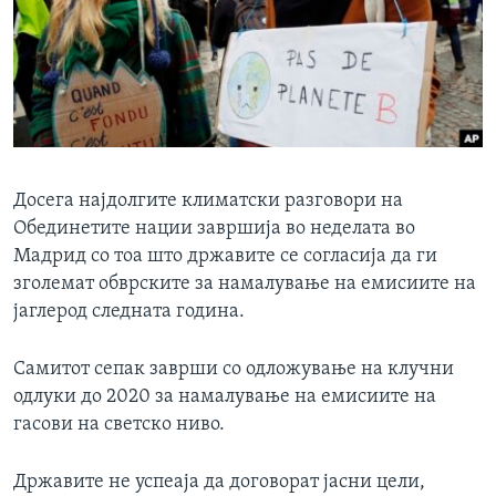
ИНТЕРВЈУА
Јазици
Досега најдолгите климатски разговори на
Обединетите нации завршија во неделата во
Мадрид со тоа што државите се согласија да ги
зголемат обврските за намалување на емисиите на
јаглерод следната година.
Самитот сепак заврши со одложување на клучни
одлуки до 2020 за намалување на емисиите на
гасови на светско ниво.
Државите не успеаја да договорат јасни цели,