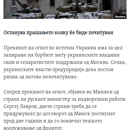
ИНТЕРВЈУА
Јазици
Останува прашањето колку ќе биде почитуван
Прекинот на огнот во источна Украина има за цел
запирање на борбите меѓу украинските владини
сили и сепаратистите поддржани од Москва. Сепак,
украинските власти предупредија дека постои
ризик од негово непочитување.
Според прекинот на огнот, објавен во Минхен од
страна на рускиот министер за надворешни работи
Сергеј Лавров, двете страни треба да се
придржуваат до договорот од Минск постигнат
пред две години и да го повлечат тешкото
вооружување од фронтот.