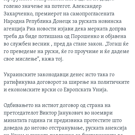
големо значење на потегот. Александер
Захарченко, премиерот на самопрогласената
Народна Република Донецк за руската новинска
агенција Риа новости изјави дека мерката допрва
треба да биде потишана од Порошенко и објавена
во службен весник , пред да стане закон. „Тогаш ќе
го преведеме на руски, ќе го проучиме и ќе дадеме
свое мислење“, кажа тој.
Украинските законодавци денес исто така го
ратификуваа договорот за ширење на политичките
и економските врски со Европската Унија.
Одбивањето на истиот договор од страна на
претседателот Виктор Јанукович во ноември
минатата година ги предизвика протестите што
доведоа до негово отстранување, руската анексија