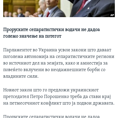
ИНТЕРВЈУА
Јазици
Проруските сепаратистички водачи не дадоа
големо значење на потегот
Парламентот во Украина усвои закони што даваат
поголема автономија на сепаратистичките региони
во источниот дел на земјата, како и амнестија за
повеќето вклучени во неодамнешните борби со
владините сили.
Новиот закон што го предложи украинскиот
претседател Петро Порошенко треба да стави крај
на петмесечниот конфликт што ја подвои државата.
Проруските сепаратистички водачи не дадоа