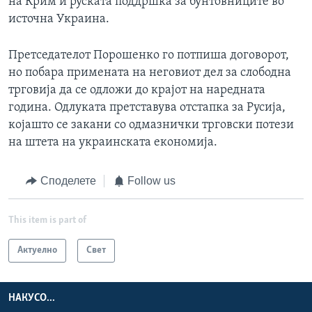
на Крим и руската поддршка за бунтовниците во
источна Украина.
Претседателот Порошенко го потпиша договорот,
но побара примената на неговиот дел за слободна
трговија да се одложи до крајот на наредната
година. Одлуката претставува отстапка за Русија,
којашто се закани со одмазнички трговски потези
на штета на украинската економија.
Споделете
Follow us
This item is part of
Актуелно
Свет
НАКУСО...