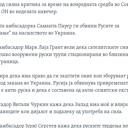
под силна критика за време на вонредната средба во Со
 ОН во неделата навечер.
а амбасадорка Саманта Пауер ги обвини Русите за
ање“ на насилството во Украина.
амбасадор Марк Лајл Грант вели дека сателитските с
ешко вооружени руски трупи стационирани во близина
граница.
ира дека има право да ги заштити оние кои зборуваат 
под закана во Украина. Русија ја обвинува привременат
е анти-руска и дека е составена од анти-семитски екс
садор Витали Чуркин кажа дека Запад има моќ и влија
инците кон дијалог и подалеку од употреба на сила.
амбасадор Јуриј Сергеев кажа дека руските тврдења н