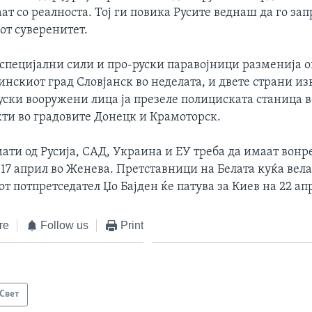
т со реалноста. Тој ги повика Русите веднаш да го за
от суверенитет.
специјални сили и про-руски паравојници разменија о
нскиот град Словјанск во неделата, и двете страни из
уски вооружени лица ја презеле полициската станица в
кти во градовите Донецк и Крамоторск.
ати од Русија, САД, Украина и ЕУ треба да имаат вонр
 17 април во Женева. Претставници на Белата куќа вела
 потпретседател Џо Бајден ќе патува за Киев на 22 ап
те
Follow us
Print
Свет