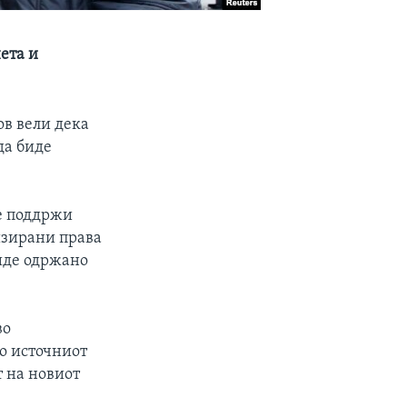
ета и
ов вели дека
да биде
е поддржи
изирани права
биде одржано
во
о источниот
т на новиот