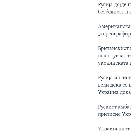
Русија дојде 
безбедност на
Американскат
„кореографир
Британскиот 
покажуваат т
украинската 
Русија инсист
вели дека се 
Украина дека 
Рускиот амба
притисне Укра
Украинскиот 