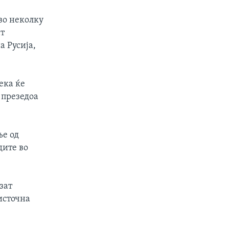
во неколку
ат
а Русија,
ека ќе
 презедоа
ње од
дите во
зат
 источна