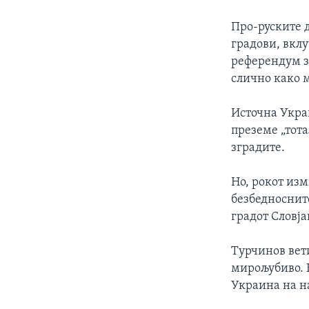
Про-руските 
градови, вклу
референдум за
слично како 
Источна Укра
преземе „тот
зградите.
Но, рокот из
безбедноснит
градот Словја
Турчинов вети
мирољубиво. Н
Украина на на