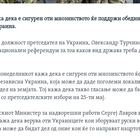
а дека е сигурен оти мнозинството ќе поддржи обедин
раина.
 должност претседател на Украина, Олександр Турчин
национален референдум за тоа каков вид држава треба 
понеделникот кажа дека е сигурен оти мнозинството ќ
независна Украина, која може да даде поголеми локал
дел на земјата. Тој кажа дека такво гласање може да 
 со претседателските избори на 25-ти мај.
ускиот Министер за надворешни работи Сергеј Лавров 
ажа дека верува оти Украинците кои зборуваат руски в
а може да бидат дел од оние кои ќе го направат нацрто