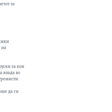
ветот за
нимки
 на
руски за кои
а влада во
тремисти.
ние да ги
е