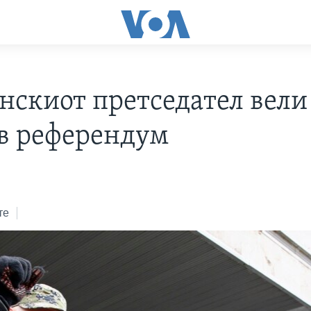
нскиот претседател вели 
в референдум
те