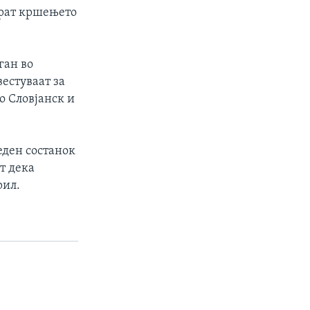
прат кршењето
ган во
вестуваат за
о Словјанск и
еден состанок
т дека
рил.