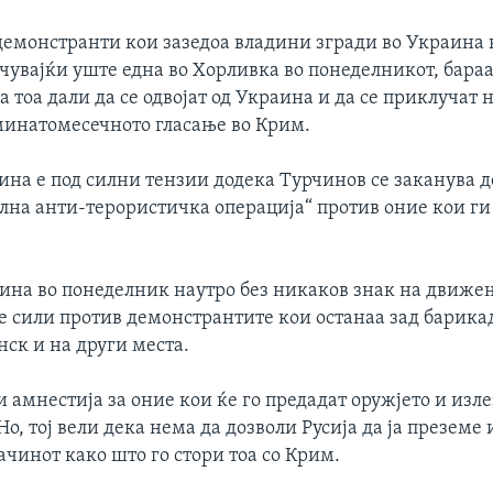
демонстранти кои зазедоа владини згради во Украина 
чувајќи уште една во Хорливка во понеделникот, бара
 тоа дали да се одвојат од Украина и да се приклучат н
минатомесечното гласање во Крим.
ина е под силни тензии додека Турчинов се заканува д
ална анти-терористичка операција“ против оние кои ги
мина во понеделник наутро без никаков знак на движе
е сили против демонстрантите кои останаа зад барика
нск и на други места.
 амнестија за оние кои ќе го предадат оружјето и изле
о, тој вели дека нема да дозволи Русија да ја преземе
чинот како што го стори тоа со Крим.