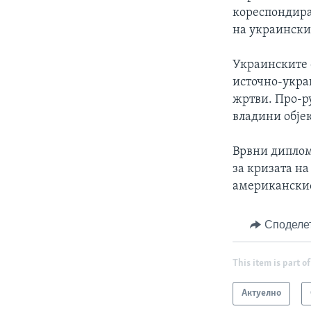
кореспондираа
на украински
Украинските 
источно-украи
жртви. Про-р
владини обје
Врвни диплом
за кризата на
американскиот
Споделе
This item is part of
Актуелно