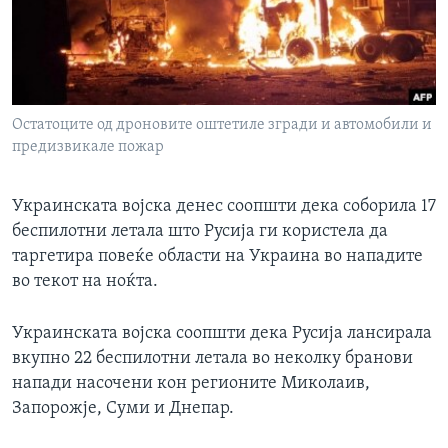
ИНТЕРВЈУА
Јазици
Остатоците од дроновите оштетиле згради и автомобили и
предизвикале пожар
Украинската војска денес соопшти дека соборила 17
беспилотни летала што Русија ги користела да
таргетира повеќе области на Украина во нападите
во текот на ноќта.
Украинската војска соопшти дека Русија лансирала
вкупно 22 беспилотни летала во неколку бранови
напади насочени кон регионите Миколаив,
Запорожје, Суми и Днепар.