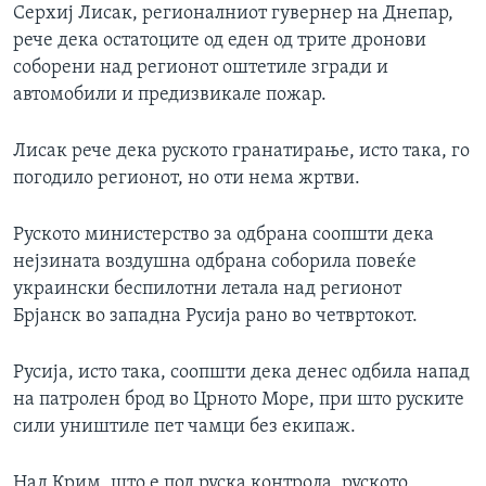
Серхиј Лисак, регионалниот гувернер на Днепар,
рече дека остатоците од еден од трите дронови
соборени над регионот оштетиле згради и
автомобили и предизвикале пожар.
Лисак рече дека руското гранатирање, исто така, го
погодило регионот, но оти нема жртви.
Руското министерство за одбрана соопшти дека
нејзината воздушна одбрана соборила повеќе
украински беспилотни летала над регионот
Брјанск во западна Русија рано во четвртокот.
Русија, исто така, соопшти дека денес одбила напад
на патролен брод во Црното Море, при што руските
сили уништиле пет чамци без екипаж.
Над Крим, што е под руска контрола, руското