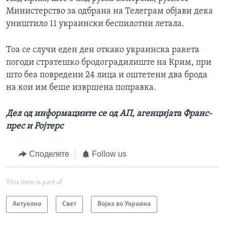
Министерство за одбрана на Телеграм објави дека
уништило 11 украински беспилотни летала.
Тоа се случи еден ден откако украинска ракета
погоди стратешко бродоградилиште на Крим, при
што беа повредени 24 лица и оштетени два брода
на кои им беше извршена поправка.
Дел од информациите се од АП, агенцијата Франс-
прес и Ројтерс
Споделете
Follow us
This item is part of
Актуелно
Свет
Војна во Украина