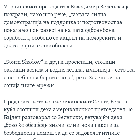
Украинскиот претседател Володимир Зеленски ја
поздрави, како што рече, „таквата силна
демонстрација на поддршка и подготвеност за
понатамошен развој на нашата одбранбена
соработка, особено со акцент на поморските и
долготрајните способности“.
„Storm Shadow“ и други проектили, стотици
оклопни возила и водни летала, муниција - сето тоа
е потребно на бојното поле“, рече Зеленски на
социјалните мрежи.
Пред гласањето во американскиот Сенат, Белата
куќа соопшти дека американскиот претседател Џо
Бајден разговарал со Зеленски, ветувајќи дека
„брзо ќе обезбеди значителни нови пакети за
безбедносна помош за да се задоволат итните