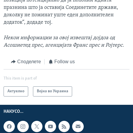
позиција потенцијално да ја пополни идната
празнина што ја оставија Соединетите држави,
доколку не поминат уште еден дополнителен
додаток“, додаде тој.
Некои информации за
овој извештај дојдоа од
Асошиетед прес, агенцијата Франс прес и Ројтерс
.
Споделете
Follow us
This item is part of
Актуелно
Војна во Украина
НАКУСО...