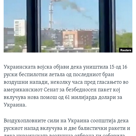
ИНТЕРВЈУА
Јазици
Украинската војска објави дека уништила 15 од 16
руски беспилотни летала од последниот бран
воздушни напади, неколку часа пред гласањето во
американскиот Сенат за безбедносен пакет кој
вклучува нова помош од 61 милијарда долари за
Украина.
Воздухопловните сили на Украина соопштија дека
рускиот напад вклучува и две балистички ракети и