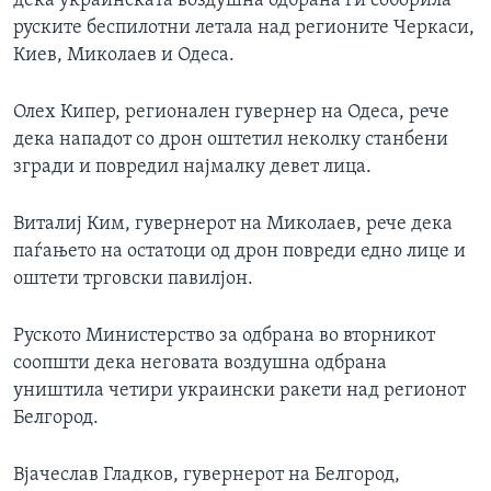
дека украинската воздушна одбрана ги соборила
руските беспилотни летала над регионите Черкаси,
Киев, Миколаев и Одеса.
Олех Кипер, регионален гувернер на Одеса, рече
дека нападот со дрон оштетил неколку станбени
згради и повредил најмалку девет лица.
Виталиј Ким, гувернерот на Миколаев, рече дека
паѓањето на остатоци од дрон повреди едно лице и
оштети трговски павилјон.
Руското Министерство за одбрана во вторникот
соопшти дека неговата воздушна одбрана
уништила четири украински ракети над регионот
Белгород.
Вјачеслав Гладков, гувернерот на Белгород,