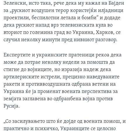
Зеленски, исто така, рече дека му кажал на Бајден
за „рускиот воздушен терор користејќи илјадници
проектили, беспилотни летала и бомби“ и додаде
дека рускиот напад врз телевизиската кула во
вториот по големина град во Украина, Харков, се
случил неколку минути пред нивниот разговор.
Експертите и украинските пратеници рекоа дека
може да потрае неколку недели за помошта да
стигне до војниците, но изразија надеж дека
артилериските истрели, прецизно наведуваните
ракети и противвоздушната одбрана ветени на
Украина ќе ја променат воената перспектива за
земјата заглавена во одбранбена војна против
Русија.
„Со засилувањето што ќе дојде од воената помош, и
практично и психичко, Украинците се целосно