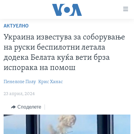
Линкови
за
пристапност
АКТУЕЛНО
ДОМА
Премини
Украина известува за соборување
на
РУБРИКИ
на руски беспилотни летала
главната
ФОТОГАЛЕРИИ
САД
содржина
додека Белата куќа вети брза
Премини
ДОКУМЕНТАРЦИ
МАКЕДОНИЈА
испорака на помош
до
АРХИВИРАНА ПРОГРАМА
СВЕТ
страната
Пенелопе Полу
Крис Ханас
ЗА НАС
за
ЕКОНОМИЈА
NEWSFLASH - АРХИВА
навигација
23 април, 2024
ПОЛИТИКА
ВЕСТИ ОД САД ВО МИНУТА - АРХИВА
Пребарувај
Learning English
Споделете
ЗДРАВЈЕ
ИЗБОРИ ВО САД 2020 - АРХИВА
НАКУСО...
НАУКА
УМЕТНОСТ И ЗАБАВА