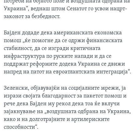
потреби на бојното поле и воздушната одбрана на
Украина“, веднаш штом Сенатот го усвои нацрт-
законот за безбедност.
Бајден додаде дека американската економска
помош „ќе помогне да се одржи финансиската
стабилност, да се изгради критичната
инфраструктура по руските напади и да се
поддржат реформите додека Украина се движи
напред на патот на евроатлантската интеграција“.
Зеленски, објавувајќи на социјалните мрежи, ја
изрази својата благодарност за пакетот помош и
рече дека Бајден му рекол дека тоа ќе вклучи
зајакнување на „воздушната одбрана на Украина,
како и на долготрајните и артилериските
способности“.