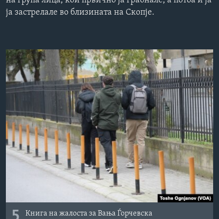
на група лица, кои првично ја грабнале, а потоа и ја
ИНТЕРВЈУА
ја застрелале во близината на Скопје.
Јазици
5
Книга на жалоста за Вања Ѓорчевска