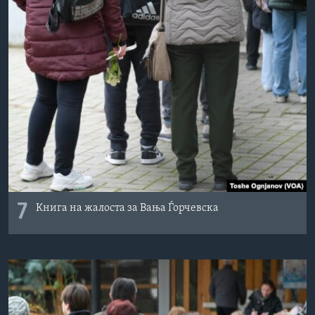
7
Книга на жалоста за Вања Ѓорчевска