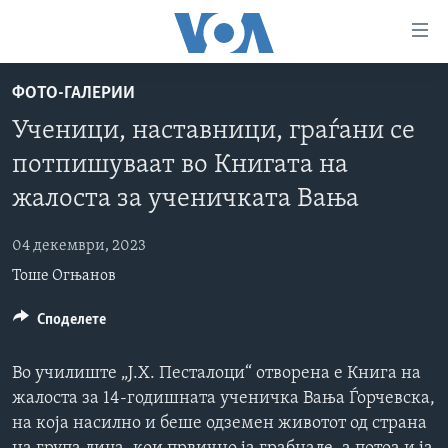
Линкови
за
пристапност
ФОТО-ГАЛЕРИИ
ДОМА
Премини
Ученици, наставници, граѓани се
на
РУБРИКИ
потпишуваат во Книгата на
главната
ФОТОГАЛЕРИИ
САД
содржина
жалоста за ученичката Вања
Премини
ДОКУМЕНТАРЦИ
МАКЕДОНИЈА
до
04 декември, 2023
АРХИВИРАНА ПРОГРАМА
СВЕТ
страната
Тоше Огњанов
ЗА НАС
за
ЕКОНОМИЈА
NEWSFLASH - АРХИВА
навигација
Споделете
ПОЛИТИКА
ВЕСТИ ОД САД ВО МИНУТА - АРХИВА
Пребарувај
Learning English
ЗДРАВЈЕ
ИЗБОРИ ВО САД 2020 - АРХИВА
Во училиште „Ј.Х. Песталоци“ отворена е Книга на
НАКУСО...
НАУКА
жалоста за 14-годишната ученичка Вања Ѓорчевска,
на која насилно и беше одземен животот од страна
УМЕТНОСТ И ЗАБАВА