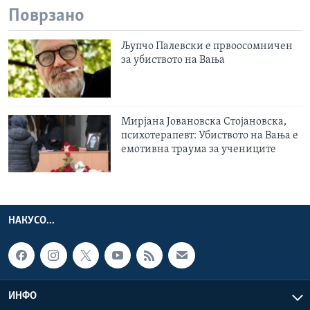
Поврзано
Љупчо Палевски е првоосомничен
за убиството на Вања
Мирјана Јовановска Стојановска,
психотерапевт: Убиството на Вања е
емотивна траума за учениците
НАКУСО...
ИНФО