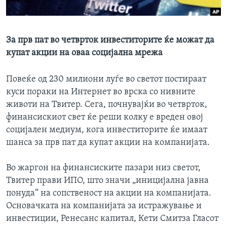
ИНТЕРВЈУА
Јазици
За прв пат во четврток инвеститорите ќе можат да
купат акции на оваа социјална мрежа
Повеќе од 230 милиони луѓе во светот постираат
куси пораки на Интернет во врска со нивните
животи на Твитер. Сега, почнувајќи во четврток,
финансискиот свет ќе реши колку е вреден овој
социјален медиум, кога инвеститорите ќе имаат
шанса за прв пат да купат акции на компанијата.
Во жаргон на финансиските пазари низ светот,
Твитер прави ИПО, што значи „иницијална јавна
понуда“ на сопственост на акции на компанијата.
Основачката на компанијата за истражување и
инвестиции, Ренесанс капитал, Кети Смитза Гласот