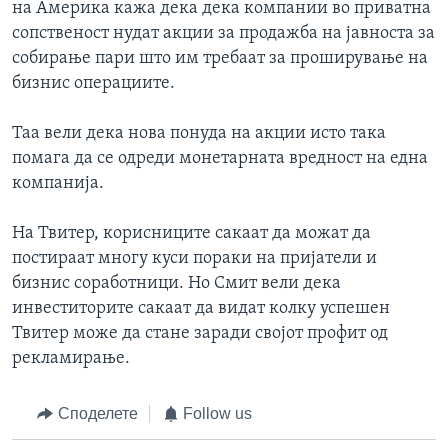
на Америка кажа дека дека компании во приватна
сопственост нудат акции за продажба на јавноста за
собирање пари што им требаат за проширување на
бизнис операциите.
Таа вели дека нова понуда на акции исто така
помага да се одреди монетарната вредност на една
компанија.
На Твитер, корисниците сакаат да можат да
постираат многу куси пораки на пријатели и
бизнис соработници. Но Смит вели дека
инвеститорите сакаат да видат колку успешен
Твитер може да стане заради својот профит од
рекламирање.
Споделете
Follow us