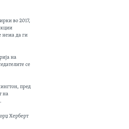
рки во 2017,
акции
 нема да ги
рија на
седателите се
шингтон, пред
т на
.
Џорџ Херберт