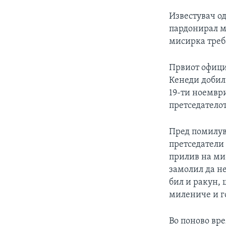
Известувач од
пардонирал ми
мисирка треб
Првиот официј
Кенеди добил 
19-ти ноемвр
претседатело
Пред помилув
претседатели 
прилив на ми
замолил да н
бил и ракун, 
милениче и 
Во поново вре