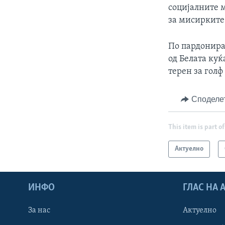
социјалните м
за мисирките
По пардонира
од Белата куќ
терен за голф
Споделе
This item is part of
Актуелно
ИНФО
ГЛАС НА
За нас
Актуелно