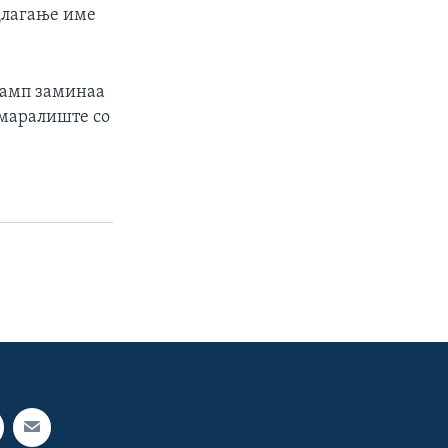
едлагање име
рамп заминаа
дмаралиште со