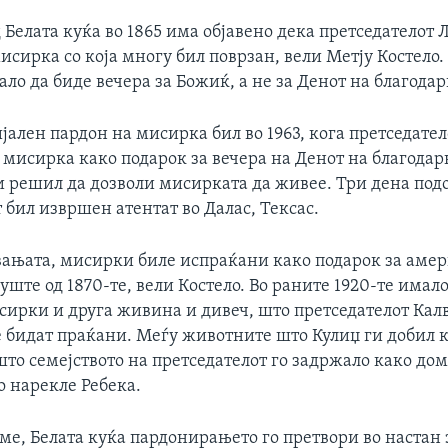
 Белата куќа во 1865 има објавено дека претседателот
сирка со која многу бил поврзан, вели Метју Костело. 
ало да биде вечера за Божиќ, а не за Денот на благод
ален пардон на мисирка бил во 1963, кога претседател
мисирка како подарок за вечера на Денот на благодарн
и решил да дозволи мисирката да живее. Три дена подо
т бил извршен атентат во Далас, Тексас.
ањата, мисирки биле испраќани како подарок за аме
уште од 1870-те, вели Костело. Во раните 1920-те имал
сирки и друга живина и дивеч, што претседателот Кал
е бидат праќани. Меѓу животните што Кулиџ ги добил 
што семејството на претседателот го задржало како д
го нарекле Ребека.
ме, Белата куќа пардонирањето го претвори во настан 