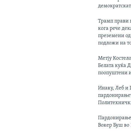
демократска
Трамп прави 
кога рече де
преземени од
подложи на то
Метју Костел
Белата куќа Д
поопуштени и
Инаку, Леб и 
пардонирањето
Политехнички
Пардонирањет
Вокер Буш во 