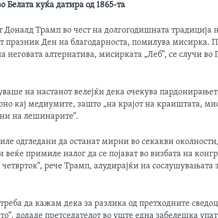
о Белата куќа датира од 1865-та
т Доналд Трамп во чест на долгогодишната традиција н
от празник Ден на благодарноста, помилува мисирка.
на неговата алтернатива, мисирката „Леб“, се случи во
уваше на настанот велејќи дека очекува пардонирањет
рно кај медиумите, зашто „на крајот на краиштата, ми
ни на лешинарите“.
иле одгледани да останат мирни во секакви околности,
 веќе примиле налог да се појават во визбата на конг
четврток“, рече Трамп, алудирајќи на сослушувањата 
.
 треба да кажам дека за разлика од претходните сведоц
о“, додаде претседателот во уште една забелешка упа