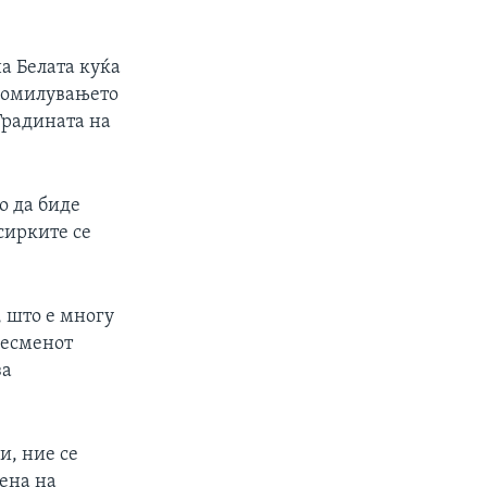
а Белата куќа
 Помилувањето
 Градината на
о да биде
сирките се
 што е многу
ресменот
за
и, ние се
тена на