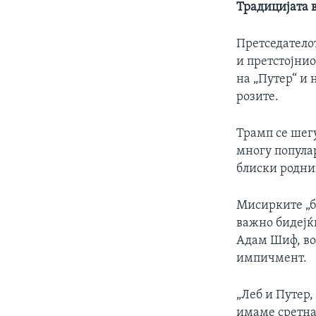
Традицијата в
Претседатело
и претстојни
на „Путер“ и 
розите.
Трамп се шег
многу попула
блиски родни
Мисирките „б
важно бидејќи
Адам Шиф, во 
импичмент
„Леб и Путер,
имаме сретнат