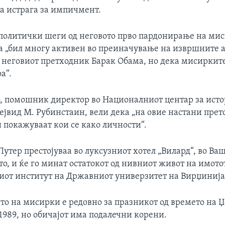
та истрага за импичмент.
политички шеги од неговото прво пардонирање на миси
ка „бил многу активен во преиначување на извршните 
 неговиот претходник Барак Обама, но дека мисирките
а“.
о, помошник директор во Националниот центар за исто
ејвид М. Рубинстаин, вели дека „на овие настани прет
 покажуваат кои се како личности“.
Путер престојуваа во луксузниот хотел „Вилард“, во Ва
, и ќе го минат остатокот од нивниот живот на имото
от институт на Државниот универзитет на Вирџинија
о на мисирки е редовно за празникот од времето на 
1989, но обичајот има подалечни корени.