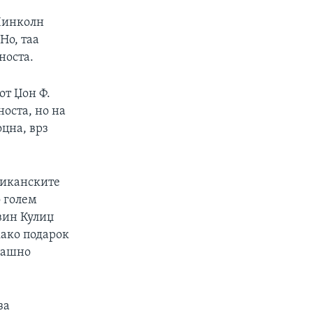
 Линколн
Но, таа
арноста.
от Џон Ф.
оста, но на
цна, врз
риканските
о голем
вин Кулиџ
како подарок
омашно
за