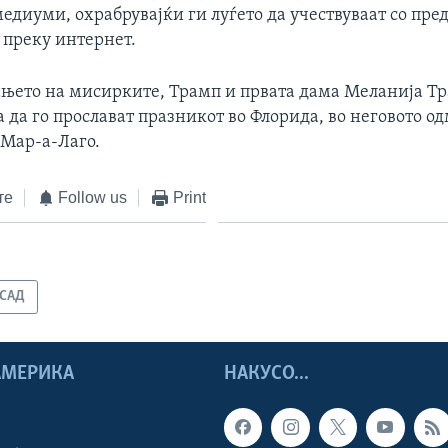
едиуми, охрабрувајќи ги луѓето да учествуваат со пр
 преку интернет.
њето на мисирките, Трамп и првата дама Меланија Т
а да го прослават празникот во Флорида, во неговото о
 Мар-а-Лаго.
те
Follow us
Print
САД
 АМЕРИКА
НАКУСО...