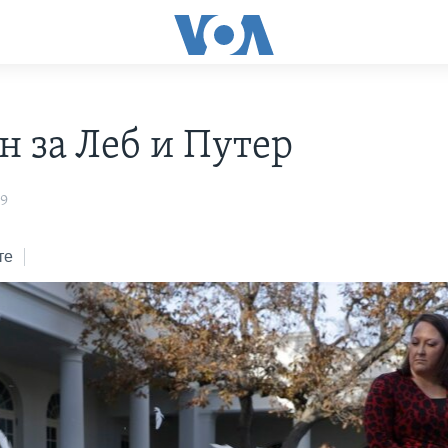
н за Леб и Путер
19
те