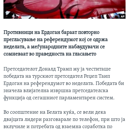
ИНТЕРВЈУА
Јазици
Противници на Ердоган бараат повторно
прегласување на референдумот кој се одржа
неделата, а меѓународните набљудувачи се
сомневаат во праведноста на гласањето
Претседателот Доналд Трамп му ја честиташе
победата на турскиот претседател Реџеп Таип
Ердоган на референдумот во неделата. Победата би
значела влијателна извршна претседателска
функција од сегашниот парламентарен систем.
Во соопштение на Белата куќа, се вели дека
двајцата лидери разговарале по телефон, при што ја
вклучиле и потребата од взаемна соработка по