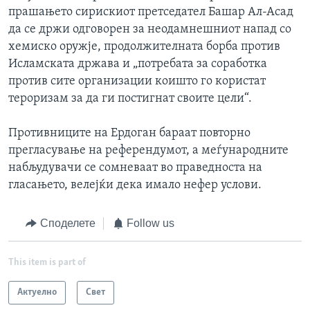
прашањето сирискиот претседател Башар Ал-Асад
да се држи одговорен за неодамнешниот напад со
хемиско оружје, продолжителната борба против
Исламската држава и „потребата за соработка
против сите организации коишто го користат
тероризам за да ги постигнат своите цели“.
Противниците на Ердоган бараат повторно
прегласување на референдумот, а меѓународните
набљудувачи се сомневаат во праведноста на
гласањето, велејќи дека имало нефер услови.
Споделете
Follow us
This item is part of
Актуелно
Свет