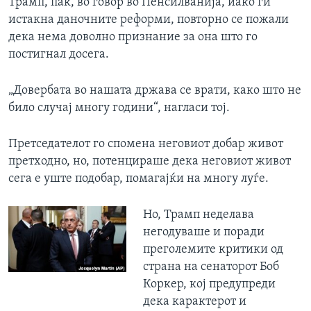
Трамп, пак, во говор во Пенсилванија, иако ги
истакна даночните реформи, повторно се пожали
дека нема доволно признание за она што го
постигнал досега.
„Довербата во нашата држава се врати, како што не
било случај многу години“, нагласи тој.
Претседателот го спомена неговиот добар живот
претходно, но, потенцираше дека неговиот живот
сега е уште подобар, помагајќи на многу луѓе.
Но, Трамп неделава
негодуваше и поради
преголемите критики од
страна на сенаторот Боб
Коркер, кој предупреди
дека карактерот и