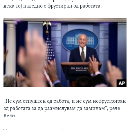
дека тој наводно е фрустиран од работата.
„Не сум отпуштен од работа, и не сум исфрустриран
од работата за да размислувам да заминам“, рече
Кели.