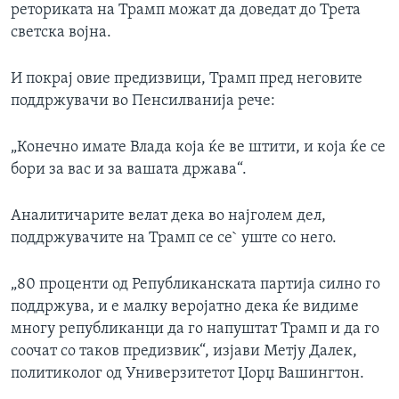
реториката на Трамп можат да доведат до Трета
светска војна.
И покрај овие предизвици, Трамп пред неговите
поддржувачи во Пенсилванија рече:
„Конечно имате Влада која ќе ве штити, и која ќе се
бори за вас и за вашата држава“.
Аналитичарите велат дека во најголем дел,
поддржувачите на Трамп се се` уште со него.
„80 проценти од Републиканската партија силно го
поддржува, и е малку веројатно дека ќе видиме
многу републиканци да го напуштат Трамп и да го
соочат со таков предизвик“, изјави Метју Далек,
политиколог од Универзитетот Џорџ Вашингтон.