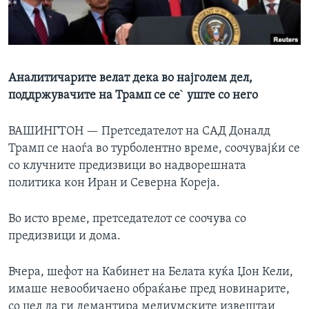
ИНТЕРВЈУА
Јазици
Аналитичарите велат дека во најголем дел,
поддржувачите на Трамп се се` уште со него
ВАШИНГТОН —
Претседателот на САД Доналд
Трамп се наоѓа во турболентно време, соочувајќи се
со клучните предизвици во надворешната
политика кон Иран и Северна Кореја.
Во исто време, претседателот се соочува со
предизвици и дома.
Вчера, шефот на Кабинет на Белата куќа Џон Кели,
имаше невообичаено обраќање пред новинарите,
со цел да ги демантира медиумските извештаи