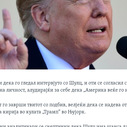
 дека го гледал интервјуто со Шулц, и оти се согласил 
на личност, алудирајќи за себе дека „Америка веќе го 
 го заврши твитот со подбив, велјеќи дека се надева о
а кирија во кулата „Трамп“ во Њујорк.
ни аналитичари се скептични дека Шулц има шанса да