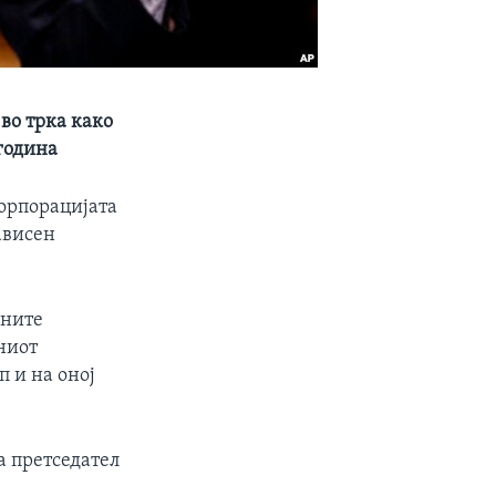
во трка како
година
орпорацијата
ависен
лните
ниот
 и на оној
а претседател