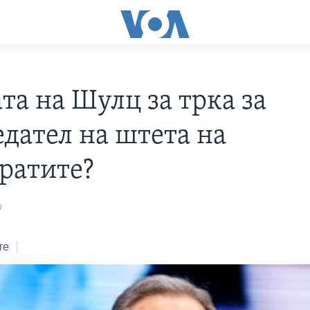
та на Шулц за трка за
едател на штета на
ратите?
9
те