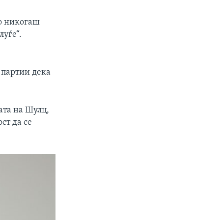
ко никогаш
луѓе“.
 партии дека
ата на Шулц,
ст да се