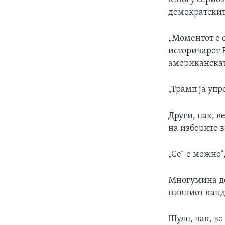
демократскит
„Моментот е с
историчарот 
американскат
„Трамп ја упр
Други, пак, в
на изборите в
„Се` е можно“,
Многумина де
нивниот канд
Шулц, пак, во