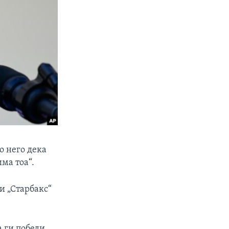
со него дека
има тоа“.
ти „Старбакс“
 ги победи