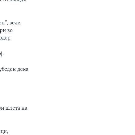
ен“, вели
ри во
рдер.
ј.
 убеден дека
ви штета на
ици,