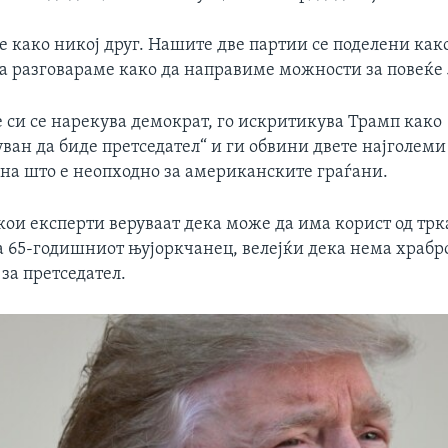
е како никој друг. Нашите две партии се поделени ка
да разговараме како да направиме можности за повеќе 
е си се нарекува демократ, го искритикува Трамп како
ван да биде претседател“ и ги обвини двете најголеми
она што е неопходно за американските граѓани.
кои експерти веруваат дека може да има корист од трк
а 65-годишниот њујоркчанец, велејќи дека нема храбро
за претседател.