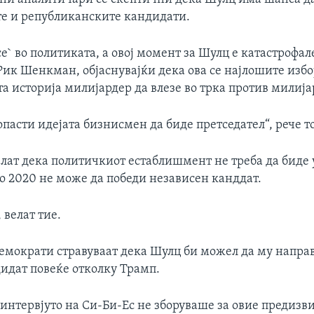
е и републиканските кандидати.
е` во политиката, а овој момент за Шулц е катастрофал
Рик Шенкман, објаснувајќи дека ова се најлошите избо
а историја милијардер да влезе во трка против милија
опасти идејата бизнисмен да биде претседател“, рече то
елат дека политичкиот естаблишмент не треба да биде
о 2020 не може да победи независен канддат.
 велат тие.
мократи стравуваат дека Шулц би можел да му напра
идат повеќе отколку Трамп.
 интервјуто на Си-Би-Ес не зборуваше за овие предизв