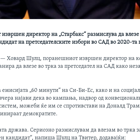
извршен директор на „Старбакс“ размислува да влезе 
ндидат на претседателските избори во САД во 2020-та 
 —
Ховард Шулц, поранешниот извршен директор на к
анира да влезе во трка за претседател на САД како нез
а емисијата „60 минути“ на Си-Би-Ес, како и на соција
 вчера најави дека во кампања, надвор од конвеционал
систем, можеби ќе им се спротивстави на Доналд Трамп
минираат демократите.
јата држава. Сериозно размислувам да влезам во трка з
ен кандидат“, напиша Шулц на Твитер, додавајќи: