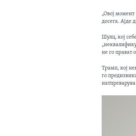
„Овој момент 
досега. Ајде 
Шулц, кој себ
„неквалифику
не го прават 
Трамп, кој не
го предизвик
натпреварува 