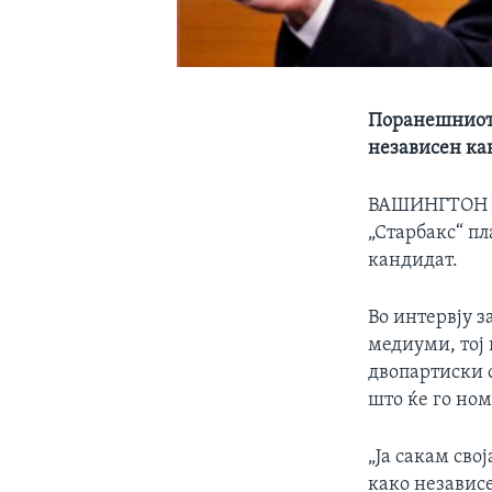
Поранешниот 
независен ка
ВАШИНГТОН
„Старбакс“ пл
кандидат.
Во интервју з
медиуми, тој
двопартиски 
што ќе го но
„Ја сакам сво
како независ