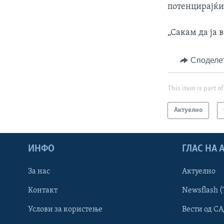
потенцирајќи
„Сакам да ја 
Споделе
This item is part of
Актуелно
ИНФО
ГЛАС НА
За нас
Актуелно
Контакт
Newsflash (
Learning English
Услови за користење
Вести од СА