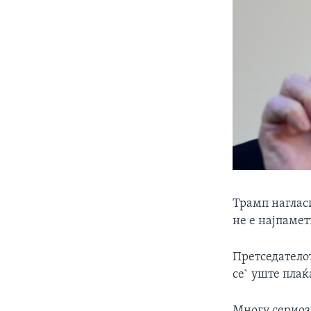
Трамп нагласи
не е најпамет
Претседателот
се` уште плаќ
Многу сериоз