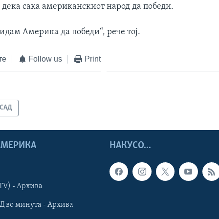
 дека сака американскиот народ да победи.
видам Америка да победи“, рече тој.
те
Follow us
Print
САД
 АМЕРИКА
НАКУСО...
TV) - Архива
Д во минута - Архива