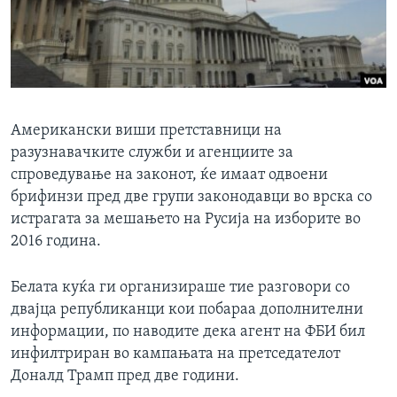
ИНТЕРВЈУА
Јазици
Американски виши претставници на
разузнавачките служби и агенциите за
спроведување на законот, ќе имаат одвоени
брифинзи пред две групи законодавци во врска со
истрагата за мешањето на Русија на изборите во
2016 година.
Белата куќа ги организираше тие разговори со
двајца републиканци кои побараа дополнителни
информации, по наводите дека агент на ФБИ бил
инфилтриран во кампањата на претседателот
Доналд Трамп пред две години.