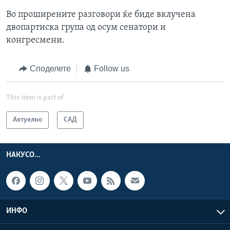
Во проширените разговори ќе биде вклучена
двопартиска група од осум сенатори и
конгресмени.
Споделете
Follow us
This item is part of
Актуелно
САД
НАКУСО...
ИНФО