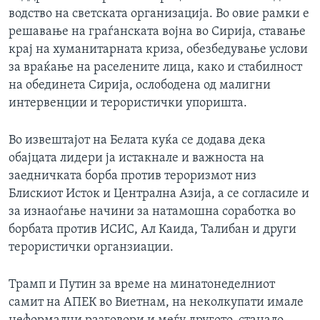
водство на светската организација. Во овие рамки е
решавање на граѓанската војна во Сирија, ставање
крај на хуманитарната криза, обезбедување услови
за враќање на раселените лица, како и стабилност
на обединета Сирија, ослободена од малигни
интервенции и терористички упоришта.
Во извештајот на Белата куќа се додава дека
обајцата лидери ја истакнале и важноста на
заедничката борба против тероризмот низ
Блискиот Исток и Централна Азија, а се согласиле и
за изнаоѓање начини за натамошна соработка во
борбата против ИСИС, Ал Каида, Талибан и други
терористички органзиации.
Трамп и Путин за време на минатонеделниот
самит на АПЕК во Виетнам, на неколкупати имале