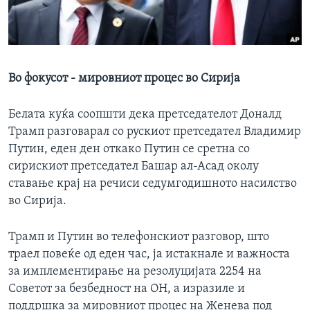
ИНТЕРВЈУА
Јазици
Во фокусот - мировниот процес во Сирија
Белата куќа соопшти дека претседателот Доналд
Трамп разговарал со рускиот претседател Владимир
Путин, еден ден откако Путин се сретна со
сирискиот претседател Башар ал-Асад околу
ставање крај на речиси седумгодишното насилство
во Сирија.
Трамп и Путин во телефонскиот разговор, што
траел повеќе од еден час, ја истакнале и важноста
за имплементирање на резолуцијата 2254 на
Советот за безбедност на ОН, а изразиле и
поддршка за мировниот процес на Женева под