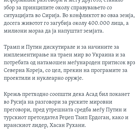
неформални разговори и меѓу другото, станало
збор за принципите околу справувањето со
ситуацијата во Сирија. Во конфликтот во оваа земја,
досега животот го загубија околу 400.000 лица, а
милиони мораа да ја напуштат земјата.
Трамп и Путин дискутирале и за начините за
имплементирање на траен мир во Украина и за
потребата од натамошен меѓународен притисок врз
Северна Кореја, со цел, прекин на програмите за
проектили и нуклеарно оружје.
Кремљ претходно соопшти дека Асад бил поканет
во Русија на разговори за руските мировни
преговори, пред утрешната средба меѓу Путин и
турскиот претседател Реџеп Таип Ердоган, како и
иранскиот лидер, Хасан Рухани.