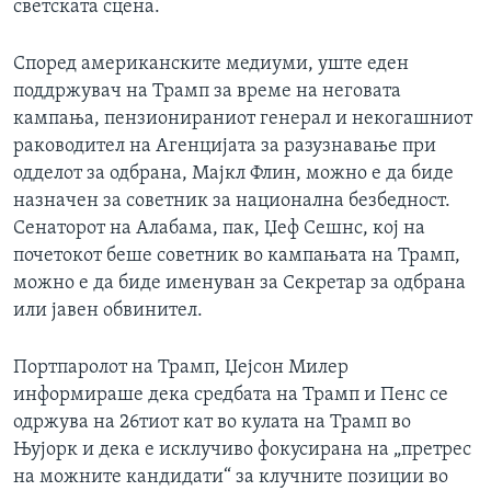
светската сцена.
Според американските медиуми, уште еден
поддржувач на Трамп за време на неговата
кампања, пензионираниот генерал и некогашниот
раководител на Агенцијата за разузнавање при
одделот за одбрана, Мајкл Флин, можно е да биде
назначен за советник за национална безбедност.
Сенаторот на Алабама, пак, Џеф Сешнс, кој на
почетокот беше советник во кампањата на Трамп,
можно е да биде именуван за Секретар за одбрана
или јавен обвинител.
Портпаролот на Трамп, Џејсон Милер
информираше дека средбата на Трамп и Пенс се
одржува на 26тиот кат во кулата на Трамп во
Њујорк и дека е исклучиво фокусирана на „претрес
на можните кандидати“ за клучните позиции во