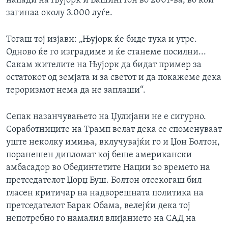
напади на Њујорк и Вашингтон во 2001-ва, во кои
загинаа околу 3.000 луѓе.
Тогаш тој изјави: „Њујорк ќе биде тука и утре.
Одново ќе го изградиме и ќе станеме посилни...
Сакам жителите на Њујорк да бидат пример за
остатокот од земјата и за светот и да покажеме дека
тероризмот нема да не заплаши“.
Сепак назанчувањето на Џулијани не е сигурно.
Соработниците на Трамп велат дека се споменуваат
уште неколку имиња, вклучувајќи го и Џон Болтон,
поранешен дипломат кој беше американски
амбасадор во Обединтетите Нации во времето на
претседателот Џорџ Буш. Болтон отсекогаш бил
гласен критичар на надворешната политика на
претседателот Барак Обама, велејќи дека тој
непотребно го намалил влијанието на САД на