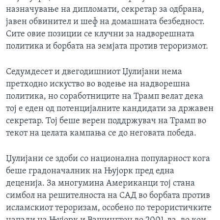
назначување на дипломати, секретар за одбрана,
јавен обвинител и шеф на домашната безбедност.
Сите овие позиции се клучни за надворешната
политика и борбата на земјата против тероризмот.
Седумдесет и двегодишниот Џулијани нема
претходно искуство во водење на надворешна
политика, но соработниците на Трамп велат дека
тој е еден од потенцијалните кандидати за државен
секретар. Тој беше верен поддржувач на Трамп во
текот на целата кампања се до неговата победа.
Џулијани се здоби со национална популарност кога
беше градоначалник на Њујорк пред една
деценија. За многумина Американци тој стана
симбол на решителноста на САД во борбата против
исламскиот тероризам, особено по терористичките