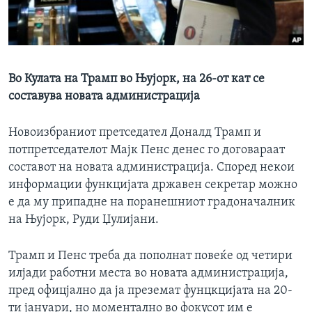
ИНТЕРВЈУА
Јазици
Во Кулата на Трамп во Њујорк, на 26-от кат се
составува новата администрација
Новоизбраниот претседател Доналд Трамп и
потпретседателот Мајк Пенс денес го договараат
составот на новата администрација. Според некои
информации функцијата државен секретар можно
е да му припадне на поранешниот градоначалник
на Њујорк, Руди Џулијани.
Трамп и Пенс треба да пополнат повеќе од четири
илјади работни места во новата администрација,
пред офицјално да ја преземат фунцкцијата на 20-
ти јануари, но моментално во фокусот им е