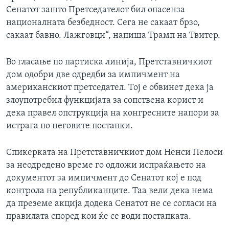
Сенатот зашто Претседателот бил опасенза
националната безбедност. Сега не сакаат брзо,
сакаат бавно. Лажговци“, напиша Трамп на Твитер.
Во гласање по партиска линија, Претставничкиот
дом одобри две одредби за импичмент на
американскиот претседател. Тој е обвинет дека ја
злоупотребил функцијата за сопствена корист и
дека правел опструкција на конгресните напори за
истрага по неговите постапки.
Спикерката на Претставничкиот дом Ненси Пелоси
за неодредено време го одложи испраќањето на
документот за импичмент до Сенатот кој е под
контрола на републиканците. Таа вели дека нема
да преземе акција додека Сенатот не се согласи на
правилата според кои ќе се води постапката.