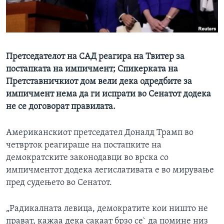
ИНТЕРВЈУА
Јазици
Претседателот на САД реагира на Твитер за
постапката на импичмент; Спикерката на
Претставничкиот дом вели дека одредбите за
импичмент нема да ги испрати во Сенатот додека
не се договорат правилата.
Американскиот претседател Доналд Трамп во
четврток реагираше на постапките на
демократските законодавци во врска со
импичментот додека легислативата е во мирување
пред судењето во Сенатот.
„Радикалната левица, демократите кои ништо не
прават, кажаа дека сакаат брзо се` да помине низ