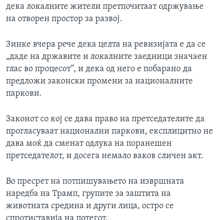
дека локалните жители претпочитаат одржување
на отворен простор за развој.
Зинке вчера рече дека целта на ревизијата е да се
„даде на државите и локалните заедници значаен
глас во процесот“, и дека од него е побарано да
предложи законски промени за националните
паркови.
Законот со кој се дава право на претседателите да
прогласуваат национални паркови, експлицитно не
дава моќ да сменат одлука на поранешен
претседателот, и досега немало ваков сличен акт.
Во пресрет на потпишувањето на извршната
наредба на Трамп, групите за заштита на
животната средина и други лица, остро се
спротиставија на потегот.