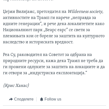
Џејми Вилијамс, претседател на
Wilderness society
,
активностите на Трамп ги нарече „неправда за
идните генерации“, и рече дека локалитетите како
Националниот парк „Беарс еарс“ се свети за
племињата кои се бореле за заштита на културното
наследство и историската вредност.
Реа Су, раководител на Советот за одбрана на
природните ресурси, кажа дека Трамп не треба да
ги промени одлуките за заштита на локациите и да
ги отвори за „индустриска експлоатација.“
(Крис Ханас)
Споделете
Follow us