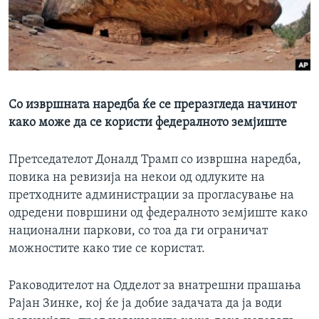
ИНТЕРВЈУА
Јазици
Со извршната наредба ќе се преразгледа начинот
како може да се користи федералното земјиште
Претседателот Доналд Трамп со извршна наредба,
повика на ревизија на некои од одлуките на
претходните администрации за прогласување на
одредени површини од федералното земјиште како
национални паркови, со тоа да ги ограничат
можностите како тие се користат.
Раководителот на Одделот за внатрешни прашања
Рајан Зинке, кој ќе ја добие задачата да ја води