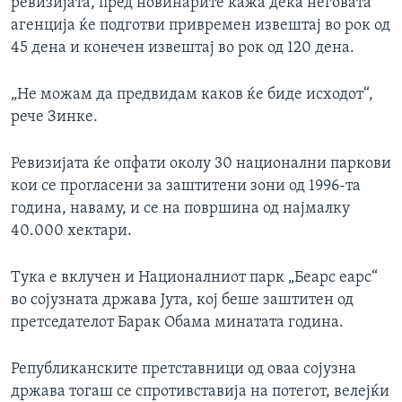
ревизијата, пред новинарите кажа дека неговата
агенција ќе подготви привремен извештај во рок од
45 дена и конечен извештај во рок од 120 дена.
„Не можам да предвидам каков ќе биде исходот“,
рече Зинке.
Ревизијата ќе опфати околу 30 национални паркови
кои се прогласени за заштитени зони од 1996-та
година, наваму, и се на површина од најмалку
40.000 хектари.
Тука е вклучен и Националниот парк „Беарс еарс“
во сојузната држава Јута, кој беше заштитен од
претседателот Барак Обама минатата година.
Републиканските претставници од оваа сојузна
држава тогаш се спротивставија на потегот, велејќи