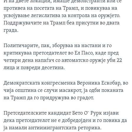
И на двете локации, имаше демонстранти кои се
противеа на посетата на Трамп, и повикуваа на
усвојување легислатива за контрола на оружјето.
Поддржувачите на Трамп беа присутни во двата
града.
Политичарите, пак, зборуваа на настани и го
критикуваа претседателот во Ел Пасо, каде пред
четири дена напаѓач со автоматско оружје уби 22
лица и повреди десетина.
Демократската конгресменка Вероника Ескобар, во
чија општина се случи масакрот, ја одби поканата
на Трамп да го придружува во градот.
Претседателските кандидат Бето О` Рурк изјави
дека претседателот не е добредојден и го повика да
ја намали антиимигрантската реторика.