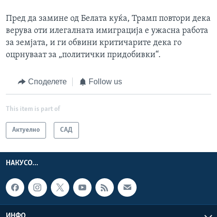
Пред да замине од Белата куќа, Трамп повтори дека
верува оти илегалната имиграција е ужасна работа
за земјата, и ги обвини критичарите дека го
оцрнуваат за „политички придобивки“.
Споделете
Follow us
This item is part of
Актуелно
САД
НАКУСО...
ИНФО