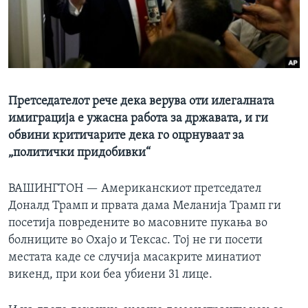
ИНТЕРВЈУА
Јазици
Претседателот рече дека верува оти илегалната
имиграција е ужасна работа за државата, и ги
обвини критичарите дека го оцрнуваат за
„политички придобивки“
ВАШИНГТОН —
Американскиот претседател
Доналд Трамп и првата дама Меланија Трамп ги
посетија повредените во масовните пукања во
болниците во Охајо и Тексас. Тој не ги посети
местата каде се случија масакрите минатиот
викенд, при кои беа убиени 31 лице.