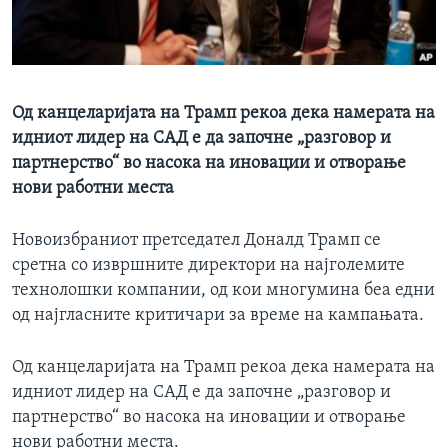
ИНТЕРВЈУА
Јазици
Од канцеларијата на Трамп рекоа дека намерата на
идниот лидер на САД е да започне „разговор и
партнерство“ во насока на иновации и отворање
нови работни места
Новоизбраниот претседател Доналд Трамп се
сретна со извршните директори на најголемите
технолошки компании, од кои многумина беа едни
од најгласните критичари за време на кампањата.
Од канцеларијата на Трамп рекоа дека намерата на
идниот лидер на САД е да започне „разговор и
партнерство“ во насока на иновации и отворање
нови работни места.