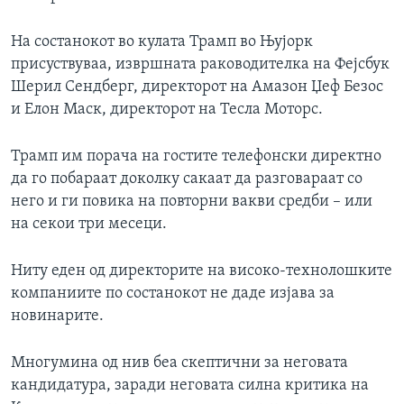
На состанокот во кулата Трамп во Њујорк
присуствуваа, извршната раководителка на Фејсбук
Шерил Сендберг, директорот на Амазон Џеф Безос
и Елон Маск, директорот на Тесла Моторс.
Трамп им порача на гостите телефонски директно
да го побараат доколку сакаат да разговараат со
него и ги повика на повторни вакви средби – или
на секои три месеци.
Ниту еден од директорите на високо-технолошките
компаниите по состанокот не даде изјава за
новинарите.
Многумина од нив беа скептични за неговата
кандидатура, заради неговата силна критика на