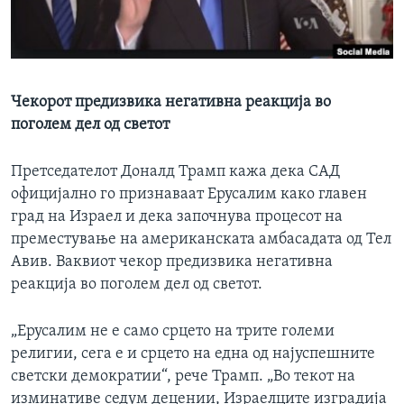
ИНТЕРВЈУА
Јазици
Чекорот предизвика негативна реакција во
поголем дел од светот
Претседателот Доналд Трамп кажа дека САД
официјално го признаваат Ерусалим како главен
град на Израел и дека започнува процесот на
преместување на американската амбасадата од Тел
Авив. Ваквиот чекор предизвика негативна
реакција во поголем дел од светот.
„Ерусалим не е само срцето на трите големи
религии, сега е и срцето на една од најуспешните
светски демократии“, рече Трамп. „Во текот на
изминативе седум децении, Израелците изградија