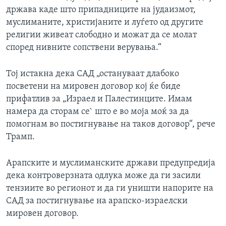
држава каде што припадниците на јудаизмот,
муслиманите, христијаните и луѓето од другите
религии живеат слободно и можат да се молат
според нивните сопствени верувања.“
Тој истакна дека САД „остануваат длабоко
посветени на мировен договор кој ќе биде
прифатлив за „Израел и Палестинците. Имам
намера да сторам се` што е во моја моќ за да
помогнам во постигнување на таков договор“, рече
Трамп.
Арапските и муслиманските држави предупредија
дека контроверзната одлука може да ги засили
тензиите во регионот и да ги уништи напорите на
САД за постигнување на арапско-израелски
мировен договор.