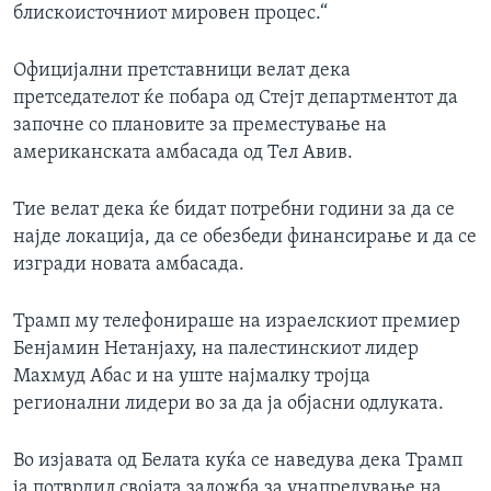
блискоисточниот мировен процес.“
Официјални претставници велат дека
претседателот ќе побара од Стејт департментот да
започне со плановите за преместување на
американската амбасада од Тел Авив.
Тие велат дека ќе бидат потребни години за да се
најде локација, да се обезбеди финансирање и да се
изгради новата амбасада.
Трамп му телефонираше на израелскиот премиер
Бенјамин Нетанјаху, на палестинскиот лидер
Махмуд Абас и на уште најмалку тројца
регионални лидери во за да ја објасни одлуката.
Во изјавата од Белата куќа се наведува дека Трамп
ја потврдил својата заложба за унапредување на