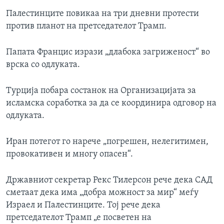
Палестинците повикаа на три дневни протести
против планот на претседателот Трамп.
Папата Францис изрази „длабока загриженост“ во
врска со одлуката.
Турција побара состанок на Организацијата за
исламска соработка за да се координира одговор на
одлуката.
Иран потегот го нарече „погрешен, нелегитимен,
провокативен и многу опасен“.
Државниот секретар Рекс Тилерсон рече дека САД
сметаат дека има „добра можност за мир“ меѓу
Израел и Палестинците. Тој рече дека
претседателот Трамп „е посветен на