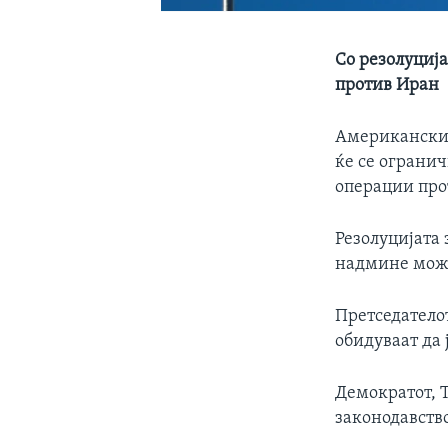
Со резолуција
против Иран
Американскиот
ќе се ограни
операции про
Резолуцијата 
надмине можн
Претседатело
обидуваат да 
Демократот, Т
законодавств