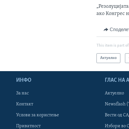
„Резолуцијата
ако Конгрес не
Споделе
This item is part of
Актуелно
ИНФО
ГЛАС НА
За нас
Актуелно
Контакт
Newsflash (
Learning English
Услови за користење
Вести од СА
Приватност
Избори во 