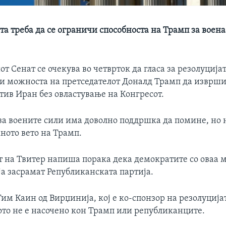
та треба да се ограничи способноста на Трамп за воена
 Сенат се очекува во четврток да гласа за резолуцијат
чи можноста на претседателот Доналд Трамп да изврш
тив Иран без овластување на Конгресот.
за воените сили има доволно поддршка да помине, но н
ото вето на Трамп.
т на Твитер напиша порака дека демократите со оваа м
ја засрамат Републиканската партија.
им Каин од Вирџинија, кој е ко-спонзор на резолуцијат
ото не е насочено кон Трамп или републиканците.