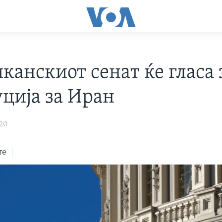
канскиот сенат ќе гласа 
уција за Иран
020
те