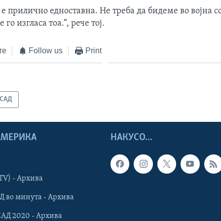
 е прилично едноставна. Не треба да бидеме во војна с
 го изгласа тоа.“, рече тој.
те
Follow us
Print
САД
 АМЕРИКА
НАКУСО...
TV) - Архива
Д во минута - Архива
САД 2020 - Архива