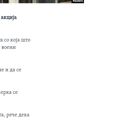
 акција
а со која што
и воени
е и да се
ерка се
а, рече дека