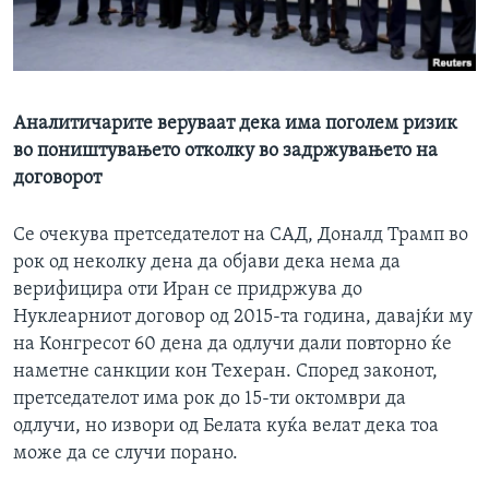
ИНТЕРВЈУА
Јазици
Аналитичарите веруваат дека има поголем ризик
во поништувањето отколку во задржувањето на
договорот
Се очекува претседателот на САД, Доналд Трамп во
рок од неколку дена да објави дека нема да
верифицира оти Иран се придржува до
Нуклеарниот договор од 2015-та година, давајќи му
на Конгресот 60 дена да одлучи дали повторно ќе
наметне санкции кон Техеран. Според законот,
претседателот има рок до 15-ти октомври да
одлучи, но извори од Белата куќа велат дека тоа
може да се случи порано.