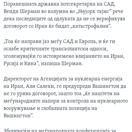
Поранешната државна потсекретарка на САД,
Венди Шерман во колумна во „Њујорк тајмс“ рече
дека последиците од одлуката да не се верификува
договорот со Иран ќе бидат „катастрофални“.
„Тоа ќе направи јаз меѓу САД и Европа, и ќе ги
ослабе критичните трансатлантски односи,
зголемувајќи го истовремено влијанието на Иран,
Русија и Кина“, напиша Шерман.
Директорот на Агенцијата за нуклеарна енергија
на Иран, Али Салехи, го предупреди Вашингтон да
не го урива договорот, зашто тоа „ќе наштети на
меѓународните напори за контрола на нуклеарното
вооружување и глобалната позиција на
Вашингтон“.
Зборувајќи на меѓународната конференција за