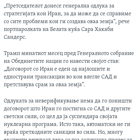
„Претседателот донесе генерална одлука за
стратегијата кон Иран, за да може да се справиме
со сите проблеми кои ги создава оваа земја“, рече
портпаролката на Белата куќа Сара Хакаби
Сандерс.
Трамп минатиот месец пред Генералното собрание
на Обединетите нации го навести својот став:
„Договорот со Иран е еден од најлошите и
еднострани трансакции во кои влегле САД и
претставува срам за оваа земја“.
Одлуката за неверификување нема да го поништи
договорот што Иран го постигна со САД и другите
светски сили, со цел да ја суспендира својата
нуклеарна програма. Исто така, автоматски не ги
враќа претходните санкции во сила. Но, многу