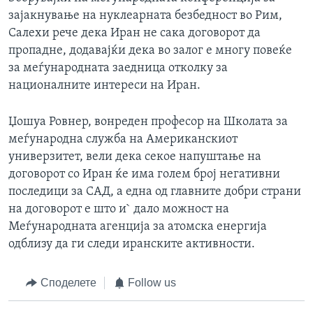
зајакнување на нуклеарната безбедност во Рим,
Салехи рече дека Иран не сака договорот да
пропадне, додавајќи дека во залог е многу повеќе
за меѓународната заедница отколку за
националните интереси на Иран.
Џошуа Ровнер, вонреден професор на Школата за
меѓународна служба на Американскиот
универзитет, вели дека секое напуштање на
договорот со Иран ќе има голем број негативни
последици за САД, а една од главните добри страни
на договорот е што и` дало можност на
Меѓународната агенција за атомска енергија
одблизу да ги следи иранските активности.
Споделете
Follow us