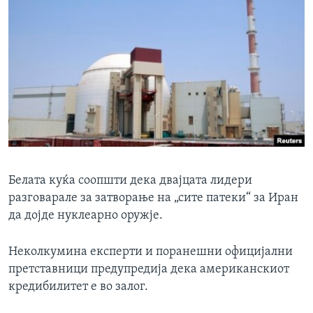
Белата куќа соопшти дека двајцата лидери
разговарале за затворање на „сите патеки“ за Иран
да дојде нуклеарно оружје.
Неколкумина експерти и поранешни официјални
претставници предупредија дека американскиот
кредибилитет е во залог.