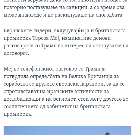
експерти веруваат дека со тоа започнува процес за
повторно поставување на санкции, а со време ова
може да доведе и до раскинување на спогодбата.
Европските лидери, вклучувајќи ја и британската
премиерка Тереза Меј, изминативе денови
разговарале со Трамп во интерес на останување на
договорот.
Меј во телефонскиот разговор со Трамп ја
потврдила определбата на Велика Британија за
соработка со другите европски партнери, за да се
спротивстават на иранските активности за
дестабилизација на регионот, стои меѓу другото во
соопштението од кабинетот на британската
премиерка.