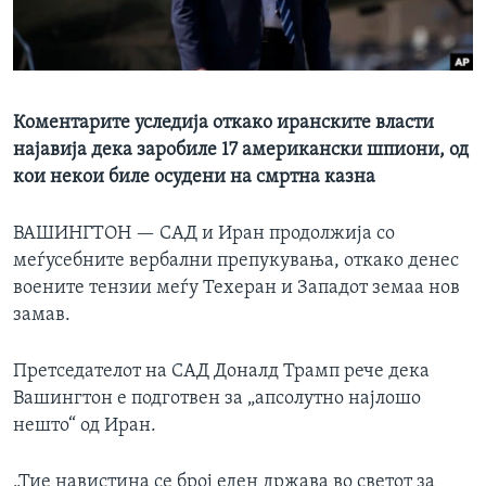
ИНТЕРВЈУА
Јазици
Коментарите уследија откако иранските власти
најавија дека заробиле 17 американски шпиони, од
кои некои биле осудени на смртна казна
ВАШИНГТОН —
САД и Иран продолжија со
меѓусебните вербални препукувања, откако денес
воените тензии меѓу Техеран и Западот земаа нов
замав.
Претседателот на САД Доналд Трамп рече дека
Вашингтон е подготвен за „апсолутно најлошо
нешто“ од Иран.
„Тие навистина се број еден држава во светот за