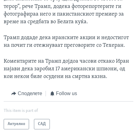
терор“, рече Трамп, додека фоторепортерите ги
фотографираа него и пакистанскиот премиер за
време на средбата во Белата куќа.
Трамп додаде дека иранските акции и недостигот
на почит ги отежнуваат преговорите со Техеран.
Коментарите на Трамп дојдоа часови откако Иран
најави дека заробил 17 американски шпиони, од
кои некои биле осудени на смртна казна.
Споделете
Follow us
This item is part of
Актуелно
САД