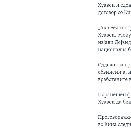
Хуавеи и еден
договор со К
„Ако Белата к
Хуавеи, очеку
изјави Дејви
национална бе
Одделот за пр
обвиненија, н
вработените в
Поранешен фе
Хуавеи да би
Преговорачки
во Кина следн