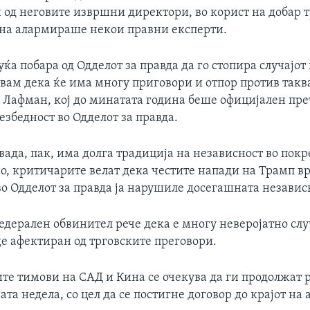
 од неговите извршни директори, во корист на добар 
ина алармираше некои правни експерти.
уќа побара од Одделот за правда да го стопира случајот
вам дека ќе има многу приговори и отпор против таква
д Лафман, кој до минатата година беше официјален пре
збедност во Одделот за правда.
вада, пак, има долга традиција на независност во пок
о, критичарите велат дека честите напади на Трамп в
о Одделот за правда ја нарушиле досегашната независ
дерален обвинител рече дека е многу неверојатно случ
де афектиран од трговските преговори.
те тимови на САД и Кина се очекува да ги продолжат 
ата недела, со цел да се постигне договор до крајот на 