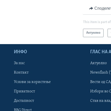
Споделе
This item is part of
Актуелно
ИНФО
ГЛАС НА
За нас
Актуелно
Контакт
Newsflash (
Learning English
Услови за користење
Вести од СА
Приватност
Избори во 
НАКУСО...
Достапност
Став на вла
BBG Direct