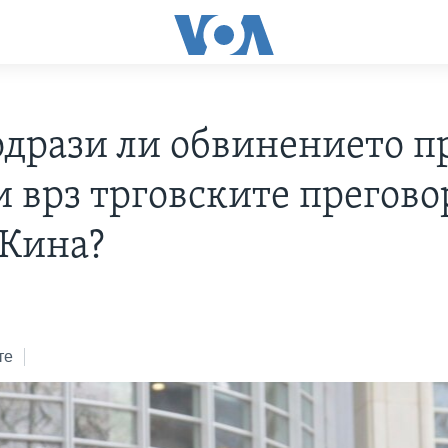
 одрази ли обвинението п
и врз трговските прегово
 Кина?
те