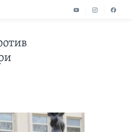
ротив
ри