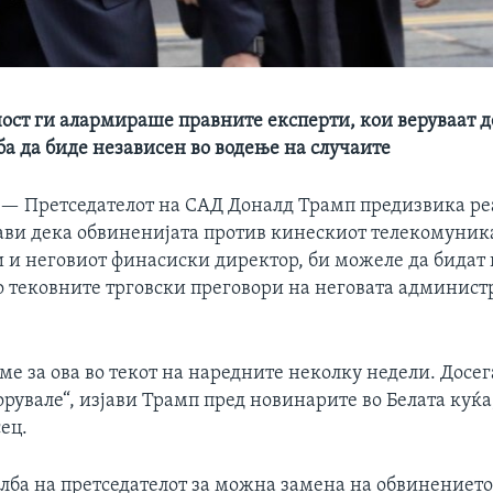
ост ги алармираше правните експерти, кои веруваат д
ба да биде независен во водење на случаите
 —
Претседателот на САД Доналд Трамп предизвика ре
ави дека обвиненијата против кинескиот телекомуни
и и неговиот финасиски директор, би можеле да бидат
о тековните трговски преговори на неговата админист
ме за ова во текот на наредните неколку недели. Досег
орувале“, изјави Трамп пред новинарите во Белата куќа,
ец.
лба на претседателот за можна замена на обвинението