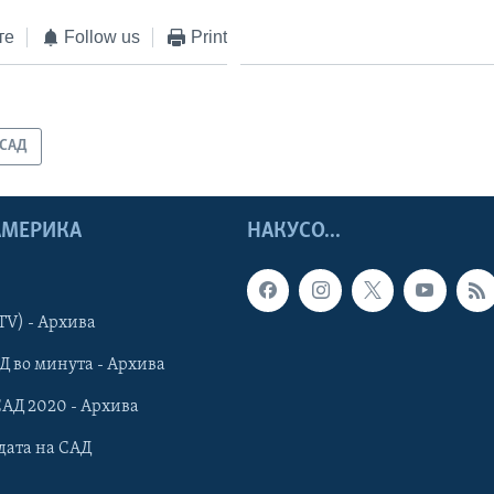
те
Follow us
Print
САД
 АМЕРИКА
НАКУСО...
TV) - Архива
Д во минута - Архива
САД 2020 - Архива
дата на САД