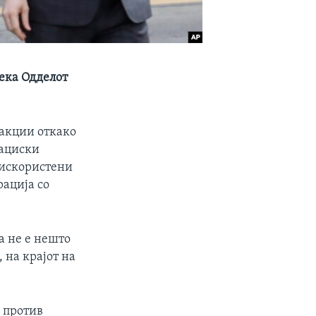
ека Одделот
акции откако
кациски
 искористени
рација со
а не е нешто
 на крајот на
 против