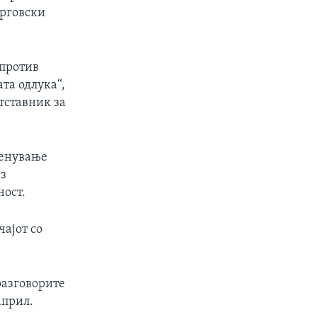
трговски
 против
та одлука“,
тставник за
ренување
рз
ност.
ајот со
разговорите
април.