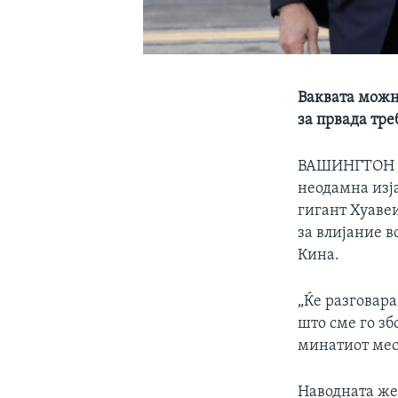
Ваквата можн
за првада тре
ВАШИНГТОН
неодамна изј
гигант Хуаве
за влијание в
Кина.
„Ќе разговара
што сме го зб
минатиот мес
Наводната же