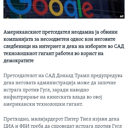
ИНТЕРВЈУА
Јазици
Американскиот претседател неодамна ја обвини
компанијата за несоодветен однос кон неговите
следбеници на интернет и дека на изборите во САД
технолошкиот гигант работел во корист на
демократите
Претседателот на САД Доналд Трамп предупредува
дека неговата администрација може да започне
истрага против Гугл, заради наводно
инфилтрирање на кинеската влада во овој
американски технолошки гигант.
Претходно, милијардерот Питер Тиел изјави дека
ЦИА и ФБИ треба да спроведат истрага против Гугл