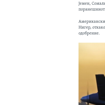
Јемен, Сомал
поранешниот 
Американскит
Нигер, откак
одобрение.