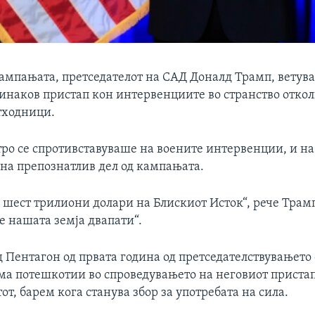
кампањата, претседателот на САД Доналд Трамп, ветув
инаков пристап кон интервенциите во странство откол
тходници.
тро се спротивставуваше на воените интервенции, и на 
ана препознатлив дел од кампањата.
шест трилиони долари на Блискиот Исток“, рече Тра
е нашата земја двапати“.
 Пентагон од првата година од претседателствувањето
ма потешкотии во спроведувањето на неговиот приста
тот, барем кога станува збор за употребата на сила.