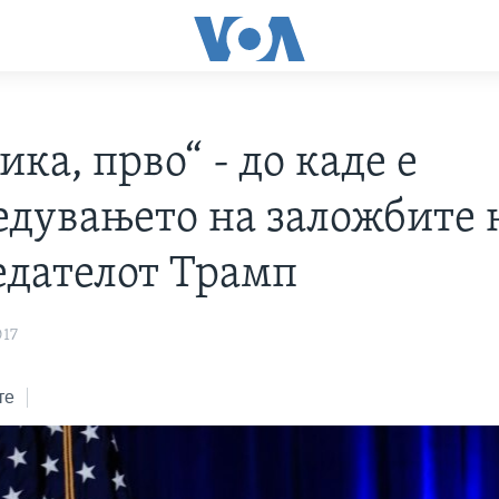
ка, прво“ - до каде е
едувањето на заложбите 
едателот Трамп
017
те