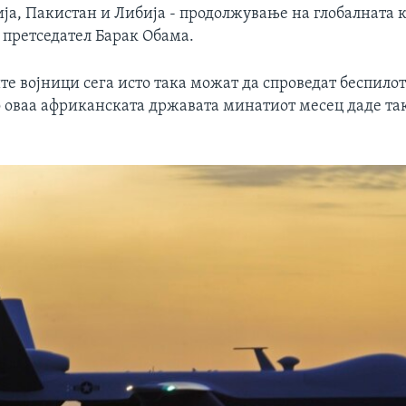
ија, Пакистан и Либија - продолжување на глобалната
претседател Барак Обама.
е војници сега исто така можат да спроведат беспило
о оваа африканската државата минатиот месец даде та