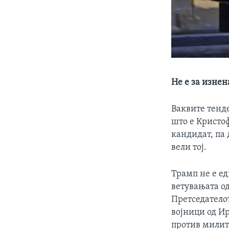
Не е за изне
Ваквите тенд
што е Кристо
кандидат, па
вели тој.
Трамп не е е
ветувањата о
Претседатело
војници од Ир
против милит