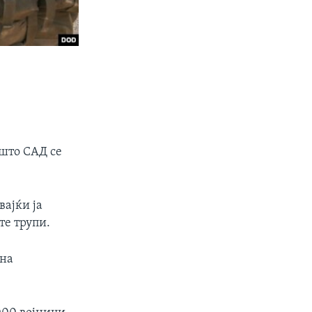
 што САД се
вајќи ја
те трупи.
 на