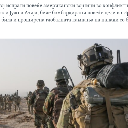
 тој испрати повеќе американски војници во конфликтн
к и Јужна Азија, биле бомбардирани повеќе цели во И
а била и проширена глобалната кампања на напади со 