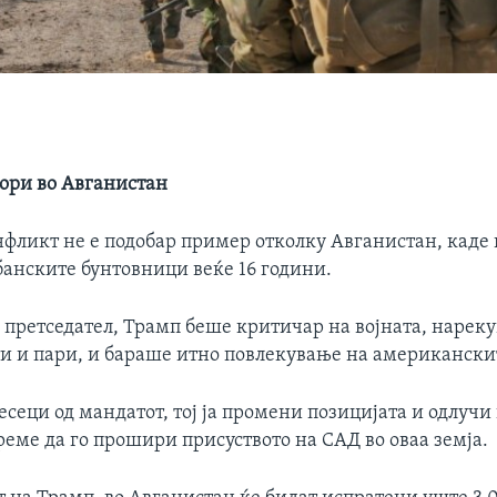
ори во Авганистан
нфликт не е подобар пример отколку Авганистан, каде
банските бунтовници веќе 16 години.
 претседател, Трамп беше критичар на војната, нареку
и и пари, и бараше итно повлекување на американски
есеци од мандатот, тој ја промени позицијата и одлучи
еме да го прошири присуството на САД во оваа земја.