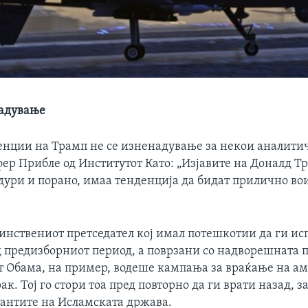
надување
енции на Трамп не се изненадување за некои аналити
фер Прибле од Институтот Като: „Изјавите на Доналд Т
 дури и порано, имаа тенденција да бидат прилично во
динствениот претседател кој имал потешкотии да ги и
д предизборниот период, а поврзани со надворешната 
т Обама, на пример, водеше кампања за враќање на а
ак. Тој го стори тоа пред повторно да ги врати назад, за
антите на Исламската држава.