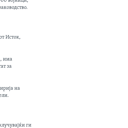
000 војници,
аководство.
от Исток,
, има
ат за
ирија на
ели.
клучувајќи ги