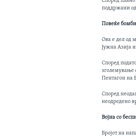
Според планот
поддржани од
Повеќе бомби
Ова е дел од 
Јужна Азија 
Според подато
зголемување о
Пентагон на 
Според неода
неодредено в
Војна со бесп
Бројот на нап