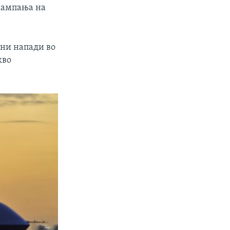
 кампања на
тни напади во
кво