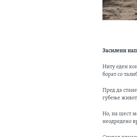
Засилени нап
Ниту еден ко
борат со тали
Пред да стане
губење живот
Но, на шест м
неодредено вр