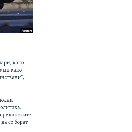
чари, како
рамп како
инствени“,
сполни
политика.
мериканските
 да се борат