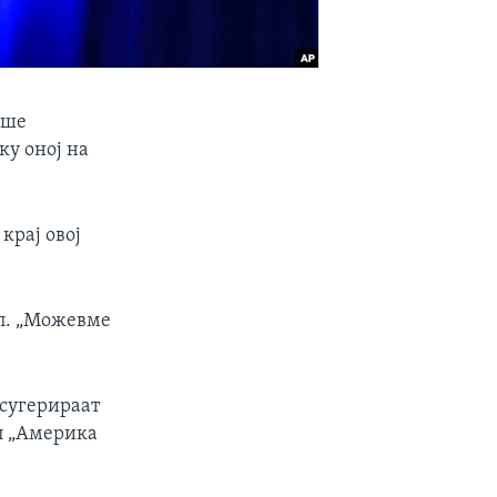
аше
ку оној на
крај овој
мп. „Можевме
 сугерираат
п „Америка