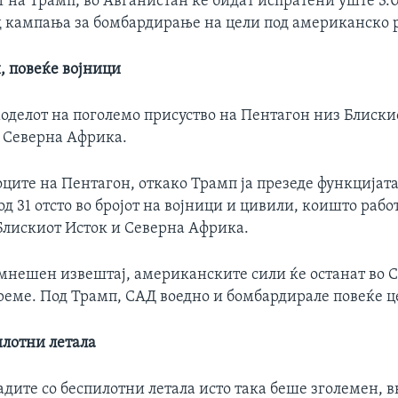
 на Трамп, во Авганистан ќе бидат испратени уште 3.
 кампања за бомбардирање на цели под американско р
, повеќе војници
моделот на поголемо присуство на Пентагон низ Блиски
и Северна Африка.
ците на Пентагон, откако Трамп ја презеде функцијата
д 31 отсто во бројот на војници и цивили, коишто работ
Блискиот Исток и Северна Африка.
мнешен извештај, американските сили ќе останат во С
реме. Под Трамп, САД воедно и бомбардирале повеќе ц
илотни летала
адите со беспилотни летала исто така беше зголемен, в