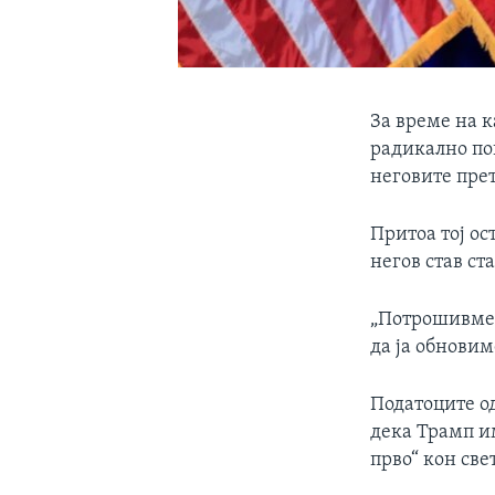
За време на 
радикално по
неговите пре
Притоа тој ос
негов став ст
„Потрошивме 
да ја обновим
Податоците од
дека Трамп и
прво“ кон све