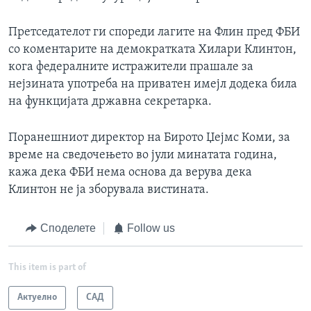
Претседателот ги спореди лагите на Флин пред ФБИ
со коментарите на демократката Хилари Клинтон,
кога федералните истражители прашале за
нејзината употреба на приватен имејл додека била
на функцијата државна секретарка.
Поранешниот директор на Бирото Џејмс Коми, за
време на сведочењето во јули минатата година,
кажа дека ФБИ нема основа да верува дека
Клинтон не ја зборувала вистината.
Споделете
Follow us
This item is part of
Актуелно
САД