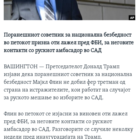
ИНТЕРВЈУА
Јазици
Поранешниот советник за национална безбедност
во петокот призна оти лажел пред ФБИ, за неговите
контакти со рускиот амбасадор во САД
ВАШИНГТОН —
Претседателот Доналд Трамп
изјави дека поранешниот советник за национална
безбедност Мајкл Флин не добил фер третман од
страна на истражителите, кои работат на случајот
за руското мешање во изборите во САД.
Флин во петокот се изјасни за виновен оти лажел
пред ФБИ, за неговите контакти со рускиот
амбасадор во САД. Разговорите се случиле неколку
недели пред инаугурацијата на Трамп.