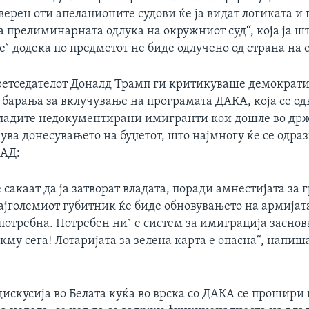
уверен оти апелационите судови ќе ја видат логиката и 
а прелиминарната одлука на окружниот суд“, која ја ш
е` додека по предметот не биде одлучено од страна на 
ретседателот Доналд Трамп ги критикуваше демократи
 барања за вклучување на програмата ДАКА, која се од
ладите недокументирани имигранти кои дошле во држ
чува донесувањето на буџетот, што најмногу ќе се одраз
САД:
сакаат да ја затворат владата, поради амнестијата за
ајголемиот губитник ќе биде обновувањето на армијата
јпотребна. Потребен ни` е систем за имиграција заснов
окму сега! Лотаријата за зелена карта е опасна“, напи
искусија во Белата куќа во врска со ДАКА се прошири