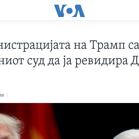
истрацијата на Трамп с
ниот суд да ја ревидира
8
те