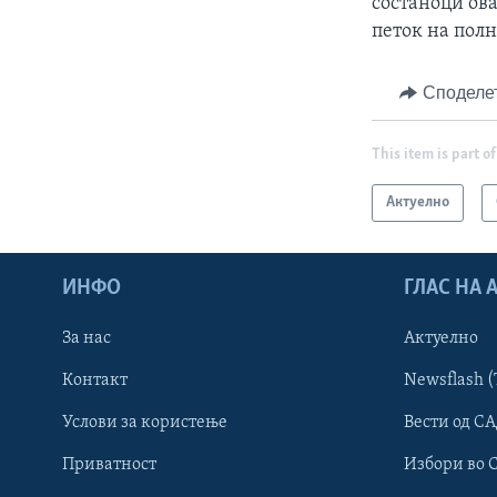
состаноци ова
петок на пол
Споделе
This item is part of
Актуелно
ИНФО
ГЛАС НА
За нас
Актуелно
Контакт
Newsflash (
Learning English
Услови за користење
Вести од СА
Приватност
Избори во 
НАКУСО...