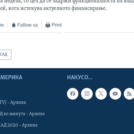
а недела, со цел да се задржи функционалноста на влад
ноќ, кога истекува актуелното финансирање.
те
Follow us
Print
САД
 АМЕРИКА
НАКУСО...
TV) - Архива
Д во минута - Архива
САД 2020 - Архива