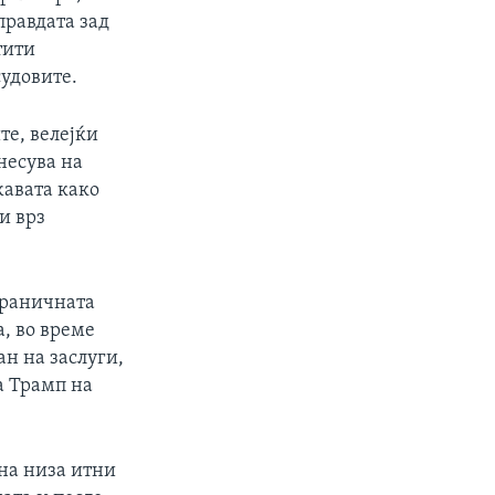
правдата зад
тити
судовите.
те, велејќи
несува на
авата како
и врз
 граничната
, во време
ан на заслуги,
ша Трамп на
 на низа итни