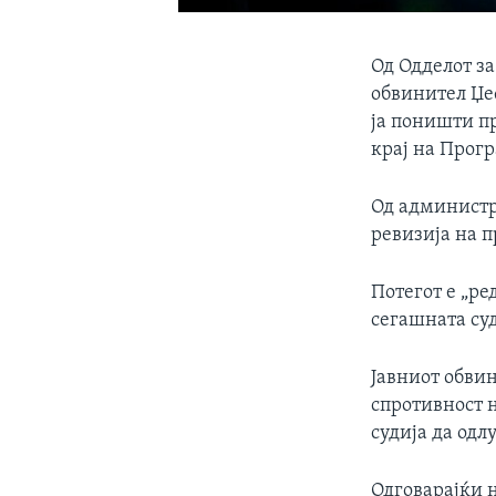
Од Одделот за
обвинител Џеф
ја поништи пр
крај на Прог
Од администр
ревизија на п
Потегот е „ре
сегашната су
Јавниот обвин
спротивност н
судија да одл
Одговарајќи н