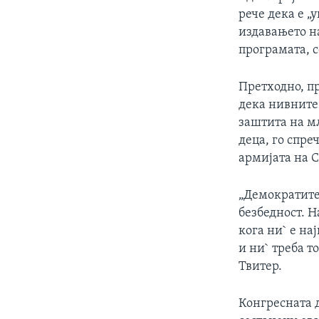
рече дека е „
издавањето н
програмата, с
Претходно, п
дека нивните
заштита на м
деца, го спре
армијата на 
„Демократите 
безбедност. Н
кога ни` е на
и ни` треба т
Твитер.
Конгресната д