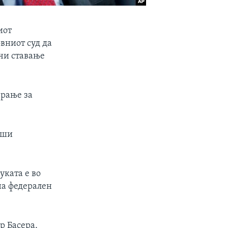
иот
овниот суд да
ечи ставање
арање за
рши
уката е во
 на федерален
р Басера,