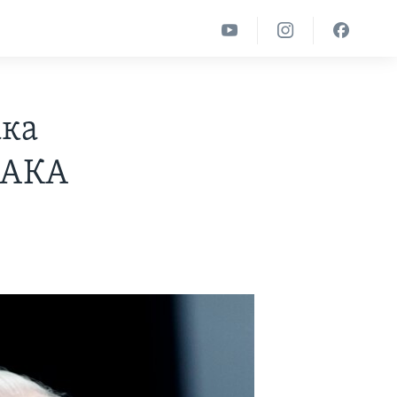
ака
 ДАКА