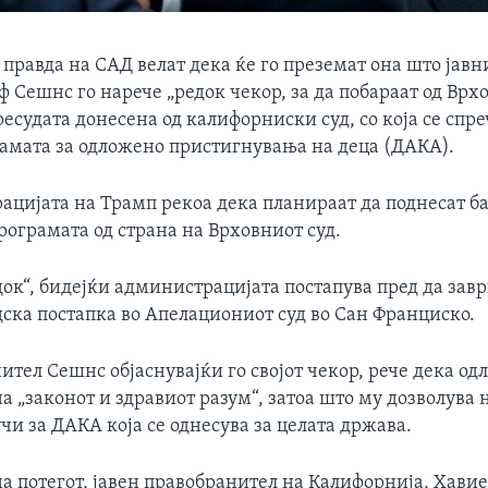
 правда на САД велат дека ќе го преземат она што јавн
 Сешнс го нарече „редок чекор, за да побараат од Врх
есудата донесена од калифорниски суд, со која се спр
рамата за одложено пристигнувања на деца (ДАКА).
ацијата на Трамп рекоа дека планираат да поднесат б
рограмата од страна на Врховниот суд.
док“, бидејќи администрацијата постапува пред да зав
дска постапка во Апелациониот суд во Сан Франциско.
ител Сешнс објаснувајќи го својот чекор, рече дека одл
а „законот и здравиот разум“, затоа што му дозволува
учи за ДАКА која се однесува за целата држава.
а потегот, јавен правобранител на Калифорнија, Хавие