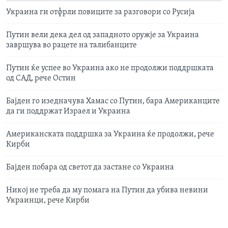
Украина ги отфрли повиците за разговори со Русија
Путин вели дека дел од западното оружје за Украина
завршува во рацете на талибанците
Путин ќе успее во Украина ако не продолжи поддршката
од САД, рече Остин
Бајден го изедначува Хамас со Путин, бара Американците
да ги поддржат Израел и Украина
Aмериканската поддршка за Украина ќе продолжи, рече
Кирби
Бајден побара од светот да застане со Украина
Никој не треба да му помага на Путин да убива невини
Украинци, рече Кирби