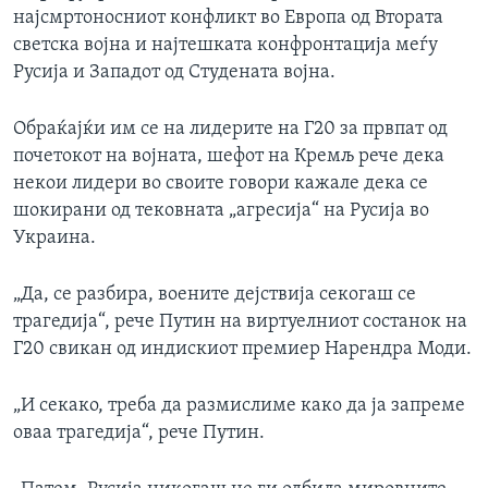
најсмртоносниот конфликт во Европа од Втората
светска војна и најтешката конфронтација меѓу
Русија и Западот од Студената војна.
Обраќајќи им се на лидерите на Г20 за првпат од
почетокот на војната, шефот на Кремљ рече дека
некои лидери во своите говори кажале дека се
шокирани од тековната „агресија“ на Русија во
Украина.
„Да, се разбира, воените дејствија секогаш се
трагедија“, рече Путин на виртуелниот состанок на
Г20 свикан од индискиот премиер Нарендра Моди.
„И секако, треба да размислиме како да ја запреме
оваа трагедија“, рече Путин.