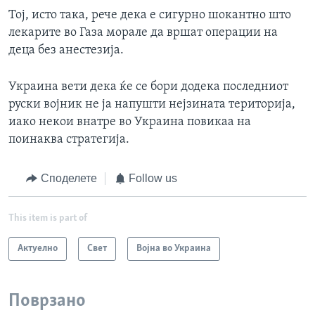
Тој, исто така, рече дека е сигурно шокантно што
лекарите во Газа морале да вршат операции на
деца без анестезија.
Украина вети дека ќе се бори додека последниот
руски војник не ја напушти нејзината територија,
иако некои внатре во Украина повикаа на
поинаква стратегија.
Споделете
Follow us
This item is part of
Актуелно
Свет
Војна во Украина
Поврзано