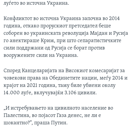
луѓето во источна Украина.
Конфликтот во источна Украина започна во 2014
година, откако прорускиот претседател беше
соборен во украинската револуција Мајдан и Русија
го анектираше Крим, при што сепаратистичките
сили поддржани од Русија се борат против
вооружените сили на Украина.
Според Канцеларијата на Високиот комесаријат за
човекови права на Обединетите нации, меѓу 2014 и
крајот на 2021 година, таму биле убиени околу
14.000 луѓе, вклучувајќи 3.106 цивили.
„И истребувањето на цивилното население во
Палестина, во појасот Газа денес, не ли е
шокантно?“, праша Путин.