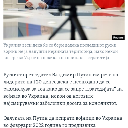
ИНТЕРВЈУА
Јазици
Украина вети дека ќе се бори додека последниот руски
војник не ја напушти нејзината територија, иако некои
внатре во Украина повикаа на поинаква стратегија
Рускиот претседател Владимир Путин им рече на
лидерите на Г20 денес дека е неопходно да се
размислува за тоа како да се запре „трагедијата“ на
војната во Украина, некои од неговите
најсмирувачки забелешки досега за конфликтот.
Одлуката на Путин да испрати војници во Украина
во февруари 2022 година го предизвика