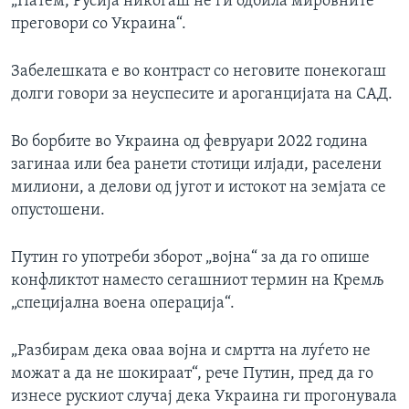
„Патем, Русија никогаш не ги одбила мировните
преговори со Украина“.
Забелешката е во контраст со неговите понекогаш
долги говори за неуспесите и ароганцијата на САД.
Во борбите во Украина од февруари 2022 година
загинаа или беа ранети стотици илјади, раселени
милиони, а делови од југот и истокот на земјата се
опустошени.
Путин го употреби зборот „војна“ за да го опише
конфликтот наместо сегашниот термин на Кремљ
„специјална воена операција“.
„Разбирам дека оваа војна и смртта на луѓето не
можат а да не шокираат“, рече Путин, пред да го
изнесе рускиот случај дека Украина ги прогонувала