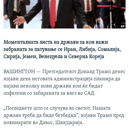
ИНТЕРВЈУА
Јазици
Моменталната листа на држави за кои важи
забраната за патување се Иран, Либија, Сомалија,
Сирија, Јемен, Венецуела и Северна Кореја
ВАШИНГТОН —
Претседателот Доналд Трамп денес
изјави дека неговата администрација планира да
најави неколку нови држави кои ќе бидат
опфатени со забараната за влез во САД.
„Погледнете што се случува во светот. Нашата
држава треба да биде безбедна“, изјави Трамп пред
новинарите во Давос, Швајцарија.