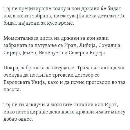
Тој не прецизираше колку и кои држави ќе бидат
под ваквата забрана, нагласувајќи дека деталите ќе
бидат најавени за кусо време.
Моменталната листа на држави за кои важи
забраната за патување се Иран, Либија, Сомалија,
Сирија, Јемен, Венецуела и Северна Кореја.
Покрај забраната за патување, Трамп истакна дека
очекува да постигне трговски договор со
Европската Унија, како и да почне преговори во таа
насока.
Тој не ги исклучи и можните санкции кон Ирак,
иако потенцираше дека двете држави имаат многу
добар однос.